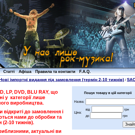
Статті
Афіша
Правила та контакти
F.A.Q.
Нові імпортні видання під замовлення (термін 2-10 тижнів)
SA
/
D, LP, DVD, BLU RAY, що
Пошук товару в цій категорії
і у категорії лише
Назва:
ного виробництва.
від
грн
зи відкриті до замовлення і
Ціна:
до
грн
ться нами до обробки та
 (2-10 тижнів).
риблизними, актуальні ви