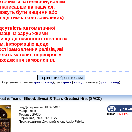
уточнити зателефонувавши
 написавши на нашу ел.
можуть бути вищими або
 від тимчасово заявлених).
ідсутність автоматичної
зації із зарубіжними
и щодо наявності товарів за
м, інформацію щодо
ті замовлення релізів, які
влять магазин перевіряє у
дходження замовлення.
Сортувати по: назві (
зрост
|
спад
), ціні (
зрост
|
спад
), рейтингу (
зрост
|
спад
)
eat & Tears - Blood, Sweat & Tears Greatest Hits (SACD)
Год/Дата релиза: 18.07.2016
Жанр: Rock
Ціна:
1077 грн
Формат: SACD
Штрих-код: 780014224127
Производитель/Дистрибьютор: Audio Fidelity