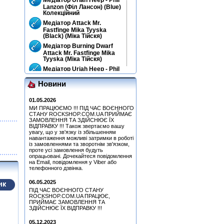
Lanzon (Філ Лансон) (Blue)
Колекційний
Медіатор Attack Mr.
Fastfinge Mika Tyyska
(Black) (Міка Тійскя)
Медіатор Burning Dwarf
Attack Mr. Fastfinge Mika
Tyyska (Міка Тійскя)
Медіатор Uriah Heep - Phil
Lanzon (Філ Лансон) (Red)
Колекційний
Новини
Медіатор Uriah Heep - Phil
Lanzon (Філ Лансон)
01.05.2026
(Green) Колекційний
МИ ПРАЦЮЄМО !!! ПІД ЧАС ВОЄННОГО
СТАНУ ROCKSHOP.COM.UA ПРИЙМАЄ
Медіатор Uriah Heep - Phil
ЗАМОВЛЕННЯ ТА ЗДІЙСНЮЄ ЇХ
Lanzon (Філ Лансон)
ВІДПРАВКУ !!! Також звертаємо вашу
(Yellow) Колекційний
увагу, що у зв'язку із збільшенням
Медіатор Uriah Heep - Phil
навантаження можливі затримки в роботі
із замовленнями та зворотнім зв'язком,
Lanzon (Філ Лансон)
проте усі замовлення будуть
(Green) Колекційний
опрацьовані. Дочекайтеся повідомлення
Quatro, Suzi - Freedom
на Email, повідомлення у Viber або
(CD)
телефонного дзвінка.
Медіатор Attack Mr.
06.05.2025
Fastfinge Mika Tyyska
ПІД ЧАС ВОЄННОГО СТАНУ
(Міка Тійскя)
ROCKSHOP.COM.UA ПРАЦЮЄ,
Медіатор Accept Uwe Lulis
ПРИЙМАЄ ЗАМОВЛЕННЯ ТА
ЗДІЙСНЮЄ ЇХ ВІДПРАВКУ !!!
Медіатор Jyrki
05.12.2023