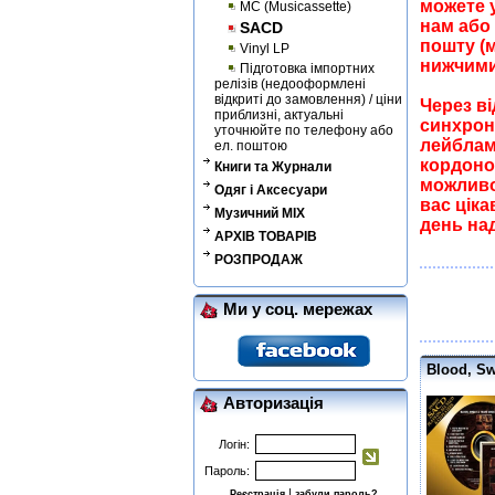
можете 
MC (Musicassette)
нам або
SACD
пошту (
Vinyl LP
нижчими
Підготовка імпортних
релізів (недооформлені
відкриті до замовлення) / ціни
Через в
приблизні, актуальні
синхроні
уточнюйте по телефону або
лейблам
ел. поштою
кордоно
Книги та Журнали
можливос
Одяг і Аксесуари
вас ціка
Музичний MIX
день на
АРХІВ ТОВАРІВ
РОЗПРОДАЖ
Ми у соц. мережах
Blood, Sw
Авторизація
Логін:
Пароль:
|
Реєстрація
забули пароль?