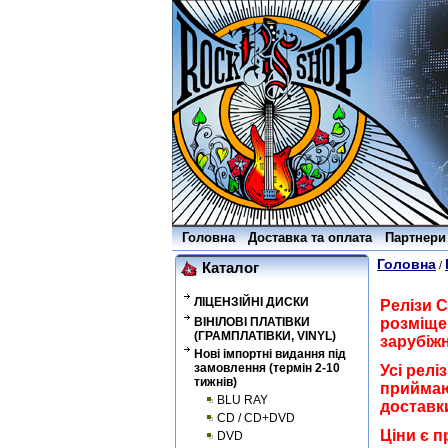
Головна
Доставка та оплата
Партнери
Головна
/
Каталог
ЛІЦЕНЗІЙНІ ДИСКИ
Релізи C
ВІНІЛОВІ ПЛАТІВКИ
розміщен
(ГРАМПЛАТІВКИ, VINYL)
зарубіж
Нові імпортні видання під
замовлення (термін 2-10
Усі релі
тижнів)
приймаю
BLU RAY
доставки
CD / CD+DVD
Ціни є п
DVD