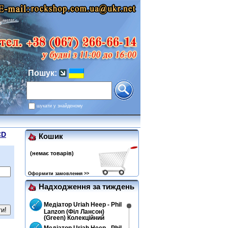
Пошук:
шукати у знайденому
CD
Кошик
(немає товарів)
Оформити замовлення >>
Надходження за тиждень
Медіатор Uriah Heep - Phil
Lanzon (Філ Лансон)
(Green) Колекційний
Медіатор Uriah Heep - Phil