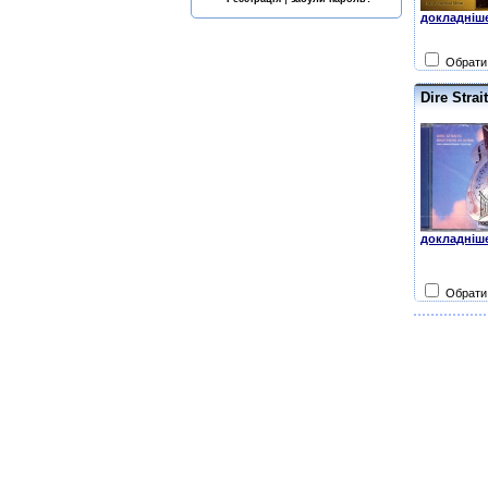
докладніше
Обрати 
Dire Strai
докладніше
Обрати 