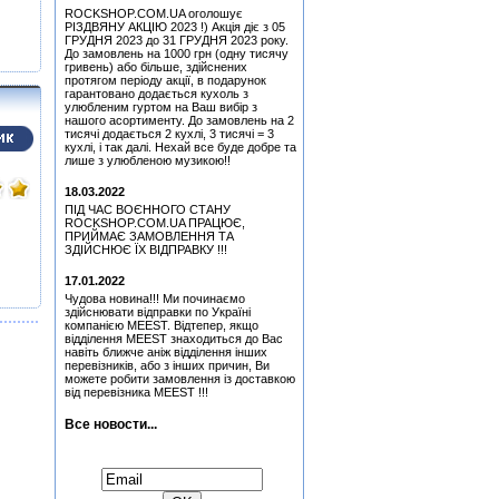
ROCKSHOP.COM.UA оголошує
Медіатор Attack Mr.
РІЗДВЯНУ АКЦІЮ 2023 !) Акція діє з 05
Fastfinge Mika Tyyska
ГРУДНЯ 2023 до 31 ГРУДНЯ 2023 року.
(Міка Тійскя)
До замовлень на 1000 грн (одну тисячу
гривень) або більше, здійснених
Медіатор Accept Uwe Lulis
протягом періоду акції, в подарунок
гарантовано додається кухоль з
улюбленим гуртом на Ваш вибір з
Pink Floyd - More - Music
нашого асортименту. До замовлень на 2
From The Film More (OST)
тисячі додається 2 кухлі, 3 тисячі = 3
(Remastered 2011) (CD)
кухлі, і так далі. Нехай все буде добре та
лише з улюбленою музикою!!
Медіатор Uriah Heep - Phil
Lanzon (Філ Лансон)
18.03.2022
(Yellow) Колекційний
ПІД ЧАС ВОЄННОГО СТАНУ
Simon, Paul - Graceland
ROCKSHOP.COM.UA ПРАЦЮЄ,
(25th Anniversary Edition)
ПРИЙМАЄ ЗАМОВЛЕННЯ ТА
(CD+DVD)
ЗДІЙСНЮЄ ЇХ ВІДПРАВКУ !!!
Медіатор Jyrki
17.01.2022
Чудова новина!!! Ми починаємо
Медіатор Attack Mr.
здійснювати відправки по Україні
Fastfinge Mika Tyyska
компанією MEEST. Відтепер, якщо
(Black) (Міка Тійскя)
відділення MEEST знаходиться до Вас
навіть ближче аніж відділення інших
Медіатор Burning Dwarf
перевізників, або з інших причин, Ви
Attack Mr. Fastfinge Mika
можете робити замовлення із доставкою
Tyyska (Міка Тійскя)
від перевізника MEEST !!!
Медіатор Uriah Heep - Phil
Lanzon (Філ Лансон) (Red)
Все новости...
Колекційний
Hart, Beth & Bonamassa,
Підписатися на новини:
Joe - Seesaw (CD)
Медіатор Uriah Heep - Phil