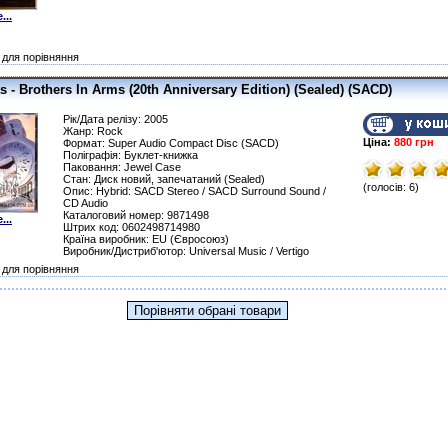
...
для порівняння
ts - Brothers In Arms (20th Anniversary Edition) (Sealed) (SACD)
Рік/Дата релізу: 2005
Жанр: Rock
Ціна:
880 грн
Формат: Super Audio Compact Disc (SACD)
Поліграфія: Буклет-книжка
Паковання: Jewel Сase
Стан: Диск новий, запечатаний (Sealed)
(голосів: 6)
Опис: Hybrid: SACD Stereo / SACD Surround Sound /
CD Audio
Каталоговий номер: 9871498
...
Штрих код: 0602498714980
Країна виробник: EU (Євросоюз)
Виробник/Дистриб'ютор: Universal Music / Vertigo
для порівняння