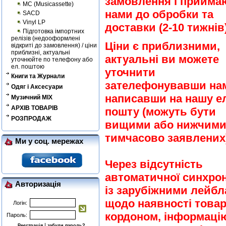
замовлення і прийма
MC (Musicassette)
нами до обробки та
SACD
Vinyl LP
доставки (2-10 тижнів)
Підготовка імпортних
релізів (недооформлені
Ціни є приблизними,
відкриті до замовлення) / ціни
приблизні, актуальні
актуальні ви можете
уточнюйте по телефону або
ел. поштою
уточнити
Книги та Журнали
зателефонувавши на
Одяг і Аксесуари
написавши на нашу ел
Музичний MIX
АРХІВ ТОВАРІВ
пошту (можуть бути
РОЗПРОДАЖ
вищими або нижчими
тимчасово заявлених)
Ми у соц. мережах
Через відсутність
автоматичної синхрон
Авторизація
із зарубіжними лейб
щодо наявності товар
Логін:
кордоном, інформаці
Пароль:
|
Реєстрація
забули пароль?