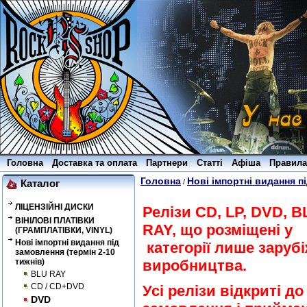
Головна
Доставка та оплата
Партнери
Статті
Афіша
Правила
Головна
Нові імпортні видання пі
/
Каталог
ЛІЦЕНЗІЙНІ ДИСКИ
Релізи CD, LP, DVD, B
ВІНІЛОВІ ПЛАТІВКИ
RAY, що розміщені у
(ГРАМПЛАТІВКИ, VINYL)
Нові імпортні видання під
категорії лише заруб
замовлення (термін 2-10
тижнів)
виробництва.
BLU RAY
CD / CD+DVD
Усі релізи відкриті до
DVD