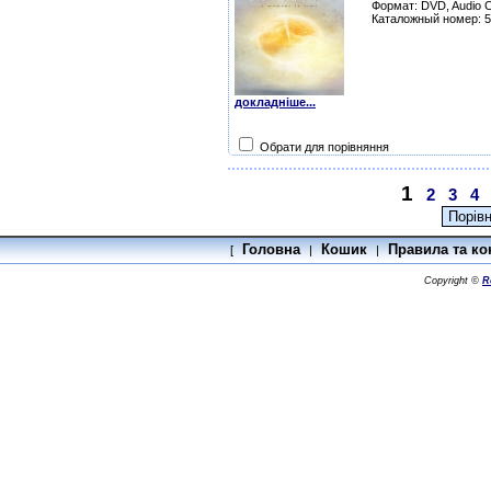
Формат: DVD, Audio 
Каталожный номер: 
докладніше...
Обрати для порівняння
1
2
3
4
Головна
Кошик
Правила та ко
[
|
|
Copyright ©
R