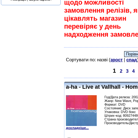
щодо можливості
замовлення релізів, я
цікавлять магазин
перевіряє у день
надходження замовле
Сортувати по: назві (
зрост
|
спад
1
2
3
4
a-ha - Live at Vallhall - H
Год/Дата релиза: 200
Жанр: New Wave, Po
Формат: DVD
Состояние: Диск зап
Упаковка: DVD бокс
Штрих-код: 8092744
Страна производител
Производитель/Дистр
докладніше...