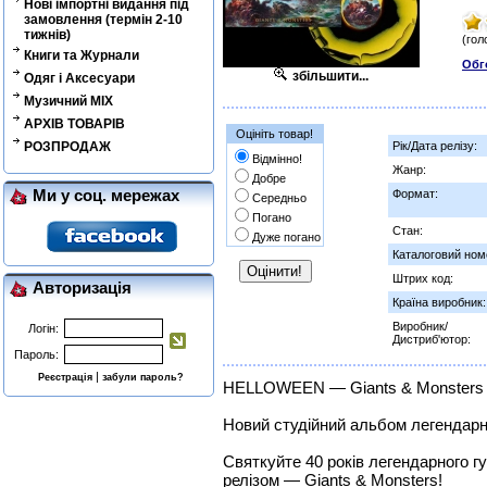
Нові імпортні видання під
замовлення (термін 2-10
тижнів)
(гол
Книги та Журнали
Обг
збільшити...
Одяг і Аксесуари
Музичний MIX
АРХІВ ТОВАРІВ
Оцініть товар!
РОЗПРОДАЖ
Рік/Дата релізу:
Відмінно!
Жанр:
Добре
Ми у соц. мережах
Формат:
Середньо
Погано
Стан:
Дуже погано
Каталоговий ном
Штрих код:
Авторизація
Країна виробник:
Виробник/
Логін:
Дистриб'ютор:
Пароль:
|
Реєстрація
забули пароль?
HELLOWEEN — Giants & Monsters 
Новий студійний альбом легендарн
Святкуйте 40 років легендарного
релізом — Giants & Monsters!