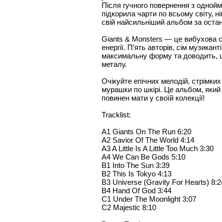
Після гучного повернення з однойм
підкорила чарти по всьому світу, 
свій найсильніший альбом за остан
Giants & Monsters — це вибухова с
енергії. П’ять авторів, сім музикан
максимальну форму та доводить, щ
металу.
Очікуйте епічних мелодій, стрімких 
мурашки по шкірі. Це альбом, яки
повинен мати у своїй колекції!
Tracklist:
A1 Giants On The Run 6:20
A2 Savior Of The World 4:14
A3 A Little Is A Little Too Much 3:30
A4 We Can Be Gods 5:10
B1 Into The Sun 3:39
B2 This Is Tokyo 4:13
B3 Universe (Gravity For Hearts) 8:2
B4 Hand Of God 3:44
C1 Under The Moonlight 3:07
C2 Majestic 8:10