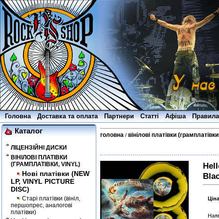
Головна
Доставка та оплата
Партнери
Статті
Афіша
Правила
Каталог
головна
вінілові платівки (грамплатівки,
/
ЛІЦЕНЗІЙНІ ДИСКИ
ВІНІЛОВІ ПЛАТІВКИ
(ГРАМПЛАТІВКИ, VINYL)
Hel
Нові платівки (NEW
Blac
LP, VINYL PICTURE
DISC)
Старі платівки (вініл,
Цін
першопрес, аналогові
платівки)
Наяв