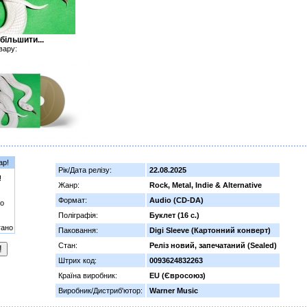
більшити...
вару:
ар!
Рік/Дата релізу:
22.08.2025
!
Жанр:
Rock, Metal, Indie & Alternative
Формат:
Audio (CD-DA)
о
Поліграфія:
Буклет (16 с.)
гано
Паковання:
Digi Sleeve (Картонний конверт)
Стан:
Реліз новий, запечатаний (Sealed)
Штрих код:
0093624832263
Країна виробник:
EU (Євросоюз)
Виробник/Дистриб'ютор:
Warner Music