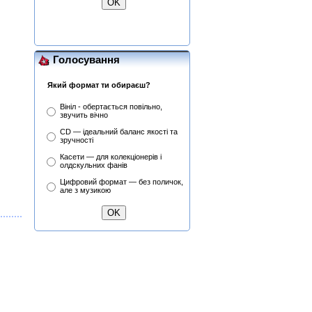
Attack Mr. Fastfinge Mika
Tyyska (Міка Тійскя)
Голосування
Який формат ти обираєш?
Вініл - обертається повільно,
звучить вічно
CD — ідеальний баланс якості та
зручності
Касети — для колекціонерів і
олдскульних фанів
Цифровий формат — без поличок,
але з музикою