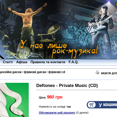
Статті
Афіша
Правила та контакти
F.A.Q.
цензійні диски
фірмові диски
фірмові cd
/
/
версія дл
Deftones - Private Music (CD)
960 грн
Ціна:
Наявність на складі:
так
Обговорити цей продукт
(0 думок)