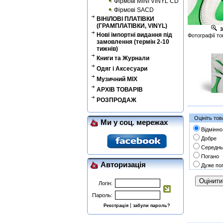
Фірмові MINI VINYL CD
Фірмові SACD
ВІНІЛОВІ ПЛАТІВКИ
(ГРАМПЛАТІВКИ, VINYL)
з
Нові імпортні видання під
Фотографії то
замовлення (термін 2-10
тижнів)
Книги та Журнали
Одяг і Аксесуари
Музичний MIX
АРХІВ ТОВАРІВ
РОЗПРОДАЖ
Оцініть тов
Ми у соц. мережах
Відмінно
Добре
Середнь
Погано
Авторизація
Дуже по
Логін:
Пароль:
|
Реєстрація
забули пароль?