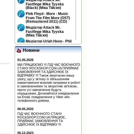
Fastfinge Mika Tyyska
(Black) (Міка Тійскя)
Pink Floyd - More - Music
From The Film More (OST)
(Remastered 2011) (CD)
Медіатор Attack Mr.
Fastfinge Mika Tyyska
(Міка Тійскя)
Медіатор Uriah Heep - Phil
Lanzon (Філ Лансон)
(Green) Колекційний
Новини
Медіатор Burning Dwarf
Attack Mr. Fastfinge Mika
01.05.2026
Tyyska (Міка Тійскя)
МИ ПРАЦЮЄМО !!! ПІД ЧАС ВОЄННОГО
СТАНУ ROCKSHOP.COM.UA ПРИЙМАЄ
Медіатор Attack Mr.
ЗАМОВЛЕННЯ ТА ЗДІЙСНЮЄ ЇХ
Fastfinge Mika Tyyska
ВІДПРАВКУ !!! Також звертаємо вашу
(Міка Тійскя)
увагу, що у зв'язку із збільшенням
Медіатор Accept Uwe Lulis
навантаження можливі затримки в роботі
із замовленнями та зворотнім зв'язком,
проте усі замовлення будуть
Медіатор Uriah Heep - Phil
опрацьовані. Дочекайтеся повідомлення
Lanzon (Філ Лансон) (Blue)
на Email, повідомлення у Viber або
Колекційний
телефонного дзвінка.
Медіатор Attack Mr.
06.05.2025
Fastfinge Mika Tyyska
ПІД ЧАС ВОЄННОГО СТАНУ
(Black) (Міка Тійскя)
ROCKSHOP.COM.UA ПРАЦЮЄ,
Медіатор Jyrki
ПРИЙМАЄ ЗАМОВЛЕННЯ ТА
ЗДІЙСНЮЄ ЇХ ВІДПРАВКУ !!!
Hart, Beth & Bonamassa,
05.12.2023