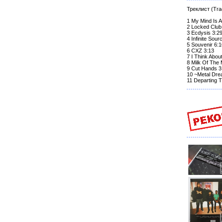
Треклист (Trac
1 My Mind Is A
2 Locked Club
3 Ecdysis 3:2
4 Infinite Sour
5 Souvenir 6:1
6 CXZ 3:13
7 I Think Abou
8 Milk Of The
9 Cut Hands 3
10 ~Metal Dre
11 Departing 