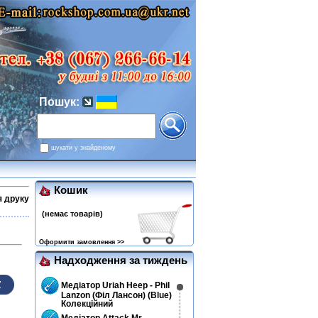
Пошук:
шукати у знайденому
Кошик
я друку
(немає товарів)
Оформити замовлення >>
Надходження за тиждень
Медіатор Uriah Heep - Phil
Lanzon (Філ Лансон) (Blue)
Колекційний
Медіатор Attack Mr.