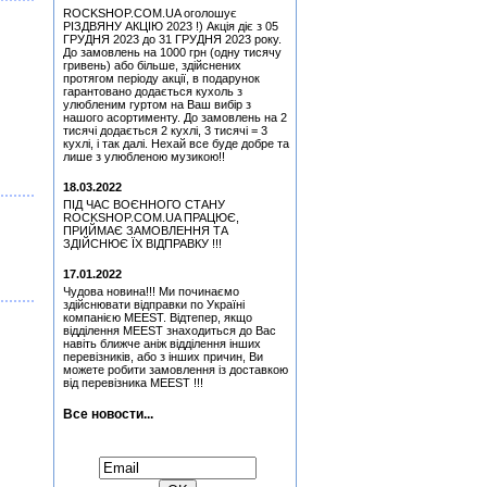
Joe - Seesaw (CD)
ROCKSHOP.COM.UA оголошує
Медіатор Uriah Heep - Phil
РІЗДВЯНУ АКЦІЮ 2023 !) Акція діє з 05
Lanzon (Філ Лансон) (Red)
ГРУДНЯ 2023 до 31 ГРУДНЯ 2023 року.
Колекційний
До замовлень на 1000 грн (одну тисячу
гривень) або більше, здійснених
Медіатор Uriah Heep - Phil
протягом періоду акції, в подарунок
Lanzon (Філ Лансон)
гарантовано додається кухоль з
(Green) Колекційний
улюбленим гуртом на Ваш вибір з
нашого асортименту. До замовлень на 2
Медіатор Accept Uwe Lulis
тисячі додається 2 кухлі, 3 тисячі = 3
кухлі, і так далі. Нехай все буде добре та
лише з улюбленою музикою!!
Quatro, Suzi - Freedom
(CD)
18.03.2022
Медіатор Jyrki
ПІД ЧАС ВОЄННОГО СТАНУ
ROCKSHOP.COM.UA ПРАЦЮЄ,
ПРИЙМАЄ ЗАМОВЛЕННЯ ТА
Медіатор Uriah Heep - Phil
ЗДІЙСНЮЄ ЇХ ВІДПРАВКУ !!!
Lanzon (Філ Лансон)
(Green) Колекційний
17.01.2022
Медіатор Uriah Heep - Phil
Чудова новина!!! Ми починаємо
Lanzon (Філ Лансон) (Red)
здійснювати відправки по Україні
Колекційний
компанією MEEST. Відтепер, якщо
відділення MEEST знаходиться до Вас
Simon, Paul - Graceland
навіть ближче аніж відділення інших
(25th Anniversary Edition)
перевізників, або з інших причин, Ви
(CD+DVD)
можете робити замовлення із доставкою
від перевізника MEEST !!!
Медіатор Uriah Heep - Phil
Lanzon (Філ Лансон)
(Yellow) Колекційний
Все новости...
Медіатор Uriah Heep - Phil
Підписатися на новини:
Lanzon (Філ Лансон)
(Yellow) Колекційний
Медіатор Burning Dwarf