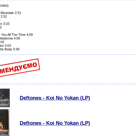
klist):
 Mountain 2:51
 2:52
9
ce 3:33
0
t You All The Time 4:09
 Madonna 4:09
:02
am 3:03
The Body 5:59
Deftones - Koi No Yokan (LP)
Deftones - Koi No Yokan (LP)