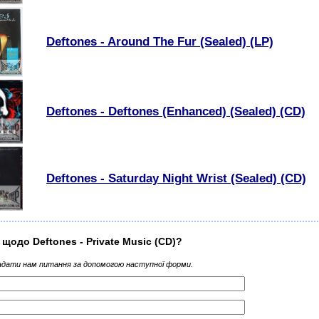
Deftones - Around The Fur (Sealed) (LP)
Deftones - Deftones (Enhanced) (Sealed) (CD)
Deftones - Saturday Night Wrist (Sealed) (CD)
 щодо Deftones - Private Music (CD)?
дати нам питання за допомогою наступної форми.