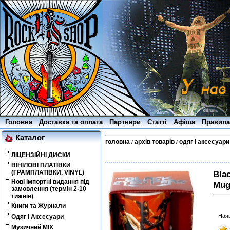
Головна
Доставка та оплата
Партнери
Статті
Афіша
Правила
Каталог
головна
архів товарів
одяг і аксесуари
/
/
ЛІЦЕНЗІЙНІ ДИСКИ
ВІНІЛОВІ ПЛАТІВКИ
(ГРАМПЛАТІВКИ, VINYL)
Bla
Нові імпортні видання під
Mug
замовлення (термін 2-10
тижнів)
Книги та Журнали
Наяв
Одяг і Аксесуари
Музичний MIX