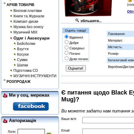
АРХІВ ТОВАРІВ
(гол
Вінілові платівки
Обг
Книги та Журнали
збільшити...
Компакт-диски
Музика без опису
Оцініть товар!
Музичний MIX
Паковання:
Одяг і Аксесуари
Відмінно!
Матеріал:
Добре
Бейсболки
Місткість:
Середньо
Взуття
Погано
Розмір:
Косухи
Дуже погано
Сумки
Каталоговий ном
Шапки
Виробник/Дистри
Підготовка CD
МУЗИЧНІ ІНСТРУМЕНТИ
РОЗПРОДАЖ
Є питання щодо Black Ey
Ми у соц. мережах
Mug)?
Ви можете задати нам питання з
Ваше ім'я:
Авторизація
Email:
Логін: