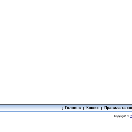
Головна
Кошик
Правила та ко
[
|
|
Copyright ©
R