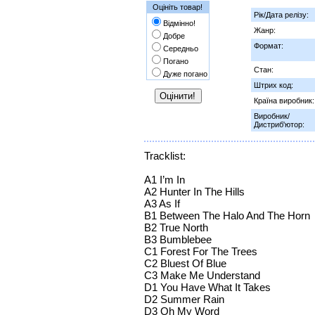
Оцініть товар!
Рік/Дата релізу:
Відмінно!
Жанр:
Добре
Формат:
Середньо
Погано
Стан:
Дуже погано
Штрих код:
Країна виробник:
Виробник/
Дистриб'ютор:
Tracklist:
A1 I’m In
A2 Hunter In The Hills
A3 As If
B1 Between The Halo And The Horn
B2 True North
B3 Bumblebee
C1 Forest For The Trees
C2 Bluest Of Blue
C3 Make Me Understand
D1 You Have What It Takes
D2 Summer Rain
D3 Oh My Word