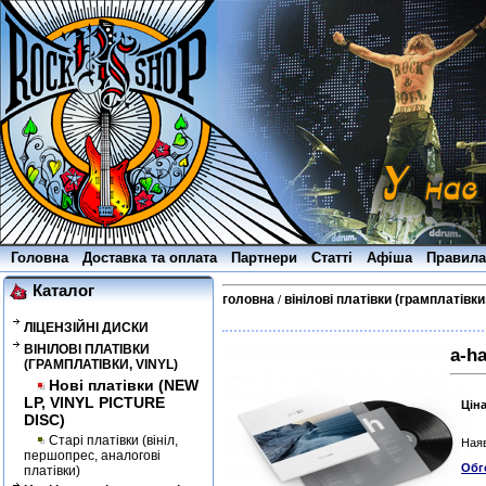
Головна
Доставка та оплата
Партнери
Статті
Афіша
Правила
Каталог
головна
вінілові платівки (грамплатівки,
/
ЛІЦЕНЗІЙНІ ДИСКИ
ВІНІЛОВІ ПЛАТІВКИ
a-ha
(ГРАМПЛАТІВКИ, VINYL)
Нові платівки (NEW
LP, VINYL PICTURE
Цін
DISC)
Старі платівки (вініл,
Наяв
першопрес, аналогові
Обг
платівки)