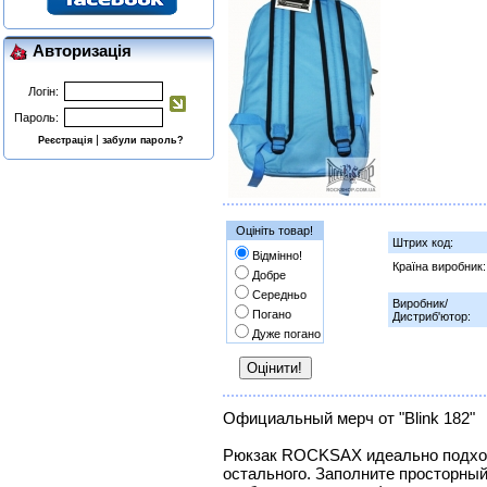
Авторизація
Логін:
Пароль:
|
Реєстрація
забули пароль?
Оцініть товар!
Штрих код:
Відмінно!
Країна виробник:
Добре
Середньо
Виробник/
Погано
Дистриб'ютор:
Дуже погано
Официальный мерч от "Blink 182"
Рюкзак ROCKSAX идеально подход
остального. Заполните просторный