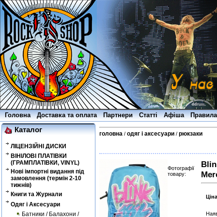
Головна
Доставка та оплата
Партнери
Статті
Афіша
Правила
Каталог
головна
одяг і аксесуари
рюкзаки
/
/
ЛІЦЕНЗІЙНІ ДИСКИ
ВІНІЛОВІ ПЛАТІВКИ
(ГРАМПЛАТІВКИ, VINYL)
Blin
Фотографії
Нові імпортні видання під
Mer
товару:
замовлення (термін 2-10
тижнів)
Книги та Журнали
Цін
Одяг і Аксесуари
Батники / Балахони /
Наяв