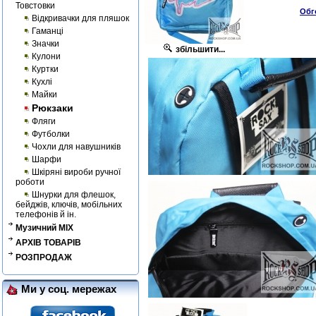
Товстовки
Обг
Відкривачки для пляшок
Гаманці
Значки
збільшити...
Кулони
Куртки
Кухлі
Майки
Рюкзаки
Фляги
Футболки
Чохли для навушників
Шарфи
Шкіряні вироби ручної
роботи
Шнурки для флешок,
бейджів, ключів, мобільних
телефонів й ін.
Музичний MIX
АРХІВ ТОВАРІВ
РОЗПРОДАЖ
Ми у соц. мережах