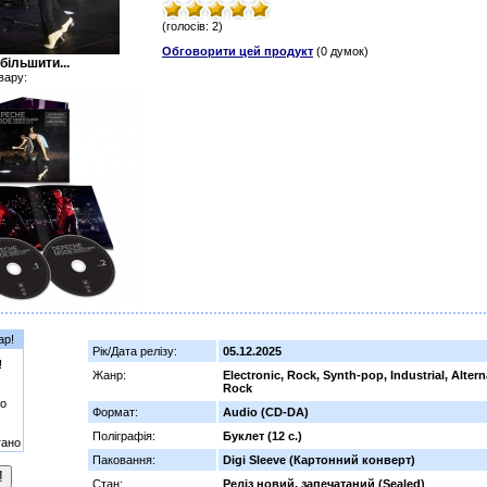
(голосів: 2)
Обговорити цей продукт
(0 думок)
більшити...
вару:
ар!
Рік/Дата релізу:
05.12.2025
!
Жанр:
Electronic, Rock, Synth-pop, Industrial, Altern
Rock
о
Формат:
Audio (CD-DA)
Поліграфія:
Буклет (12 с.)
гано
Паковання:
Digi Sleeve (Картонний конверт)
Стан:
Реліз новий, запечатаний (Sealed)