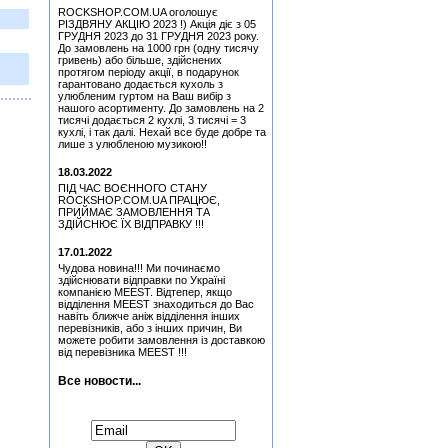
(Green) Колекційний
ROCKSHOP.COM.UA оголошує
Медіатор Jyrki
РІЗДВЯНУ АКЦІЮ 2023 !) Акція діє з 05
ГРУДНЯ 2023 до 31 ГРУДНЯ 2023 року.
До замовлень на 1000 грн (одну тисячу
Медіатор Uriah Heep - Phil
гривень) або більше, здійснених
Lanzon (Філ Лансон) (Red)
протягом періоду акції, в подарунок
Колекційний
гарантовано додається кухоль з
улюбленим гуртом на Ваш вибір з
Медіатор Uriah Heep - Phil
нашого асортименту. До замовлень на 2
Lanzon (Філ Лансон)
тисячі додається 2 кухлі, 3 тисячі = 3
(Yellow) Колекційний
кухлі, і так далі. Нехай все буде добре та
лише з улюбленою музикою!!
Медіатор Uriah Heep - Phil
Lanzon (Філ Лансон)
18.03.2022
(Green) Колекційний
ПІД ЧАС ВОЄННОГО СТАНУ
Медіатор Attack Mr.
ROCKSHOP.COM.UA ПРАЦЮЄ,
Fastfinge Mika Tyyska
ПРИЙМАЄ ЗАМОВЛЕННЯ ТА
(Міка Тійскя)
ЗДІЙСНЮЄ ЇХ ВІДПРАВКУ !!!
Медіатор Uriah Heep - Phil
17.01.2022
Lanzon (Філ Лансон)
(Yellow) Колекційний
Чудова новина!!! Ми починаємо
здійснювати відправки по Україні
Медіатор Attack Mr.
компанією MEEST. Відтепер, якщо
Fastfinge Mika Tyyska
відділення MEEST знаходиться до Вас
(Міка Тійскя)
навіть ближче аніж відділення інших
перевізників, або з інших причин, Ви
Hart, Beth & Bonamassa,
можете робити замовлення із доставкою
Joe - Seesaw (CD)
від перевізника MEEST !!!
Медіатор Jyrki
Все новости...
Медіатор Burning Dwarf
Підписатися на новини:
Attack Mr. Fastfinge Mika
Tyyska (Міка Тійскя)
Simon, Paul - Graceland