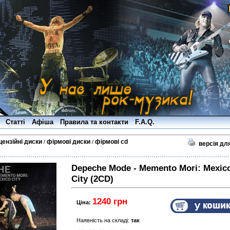
Статті
Афіша
Правила та контакти
F.A.Q.
цензійні диски
фірмові диски
фірмові cd
/
/
версія дл
Depeche Mode - Memento Mori: Mexic
City (2CD)
1240 грн
Ціна:
Наявність на складі:
так