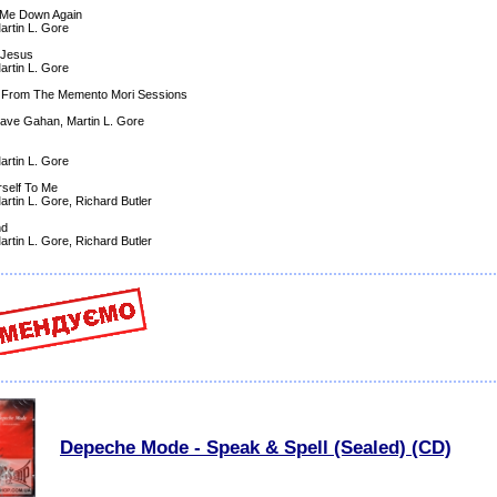
 Me Down Again
artin L. Gore
 Jesus
artin L. Gore
 From The Memento Mori Sessions
Dave Gahan, Martin L. Gore
artin L. Gore
rself To Me
artin L. Gore, Richard Butler
nd
artin L. Gore, Richard Butler
Depeche Mode - Speak & Spell (Sealed) (CD)