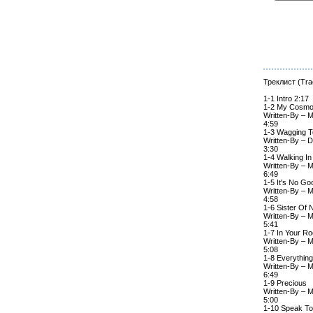
Треклист (Trac
1-1 Intro 2:17
1-2 My Cosmo
Written-By – M
4:59
1-3 Wagging 
Written-By – 
3:30
1-4 Walking I
Written-By – M
6:49
1-5 It's No Go
Written-By – M
4:58
1-6 Sister Of 
Written-By – M
5:41
1-7 In Your R
Written-By – M
5:08
1-8 Everythin
Written-By – M
6:49
1-9 Precious
Written-By – M
5:00
1-10 Speak T