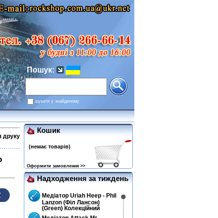
Пошук:
шукати у знайденому
Кошик
я друку
(немає товарів)
o
Оформити замовлення >>
Надходження за тиждень
Медіатор Uriah Heep - Phil
Lanzon (Філ Лансон)
(Green) Колекційний
Медіатор Attack Mr.