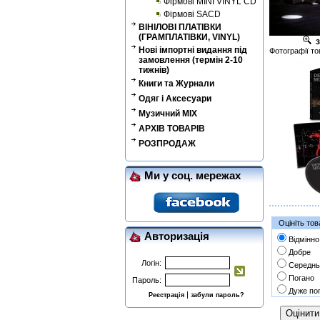
Фірмові MINI VINYL CD
Фірмові SACD
ВІНІЛОВІ ПЛАТІВКИ
(ГРАМПЛАТІВКИ, VINYL)
з
Нові імпортні видання під
Фотографії то
замовлення (термін 2-10
тижнів)
Книги та Журнали
Одяг і Аксесуари
Музичний MIX
АРХІВ ТОВАРІВ
РОЗПРОДАЖ
Ми у соц. мережах
Оцініть тов
Авторизація
Відмінно
Добре
Логін:
Середнь
Погано
Пароль:
Дуже по
|
Реєстрація
забули пароль?