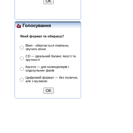
(25th Anniversary Edition)
(CD+DVD)
Голосування
Який формат ти обираєш?
Вініл - обертається повільно,
звучить вічно
CD — ідеальний баланс якості та
зручності
Касети — для колекціонерів і
олдскульних фанів
Цифровий формат — без поличок,
але з музикою