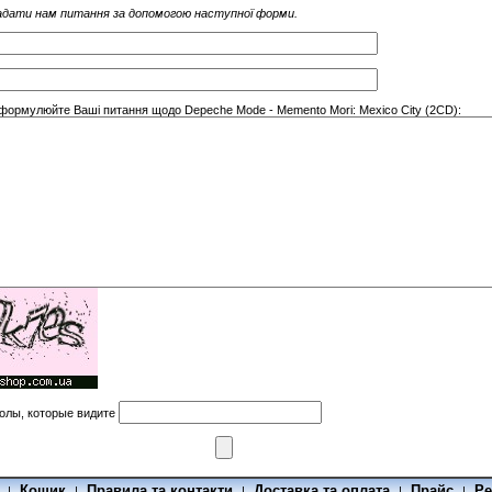
дати нам питання за допомогою наступної форми.
сформулюйте Ваші питання щодо Depeche Mode - Memento Mori: Mexico City (2CD):
олы, которые видите
Кошик
Правила та контакти
Доставка та оплата
Прайс
Ре
|
|
|
|
|