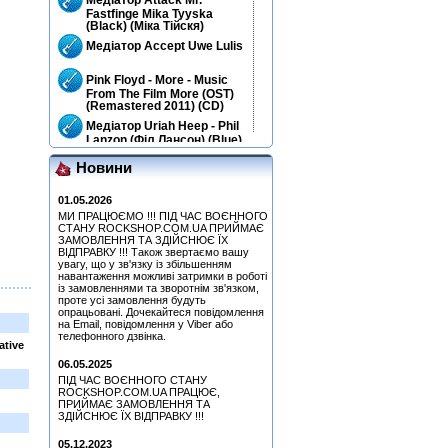
Fastfinge Mika Tyyska
(Black) (Міка Тійскя)
Медіатор Accept Uwe Lulis
Pink Floyd - More - Music
From The Film More (OST)
(Remastered 2011) (CD)
Медіатор Uriah Heep - Phil
Lanzon (Філ Лансон) (Blue)
Колекційний
Новини
Медіатор Uriah Heep - Phil
Lanzon (Філ Лансон) (Red)
Колекційний
01.05.2026
МИ ПРАЦЮЄМО !!! ПІД ЧАС ВОЄННОГО
Медіатор Uriah Heep - Phil
СТАНУ ROCKSHOP.COM.UA ПРИЙМАЄ
Lanzon (Філ Лансон) (Blue)
ЗАМОВЛЕННЯ ТА ЗДІЙСНЮЄ ЇХ
Колекційний
ВІДПРАВКУ !!! Також звертаємо вашу
Quatro, Suzi - Freedom
увагу, що у зв'язку із збільшенням
навантаження можливі затримки в роботі
(CD)
із замовленнями та зворотнім зв'язком,
Медіатор Burning Dwarf
проте усі замовлення будуть
Attack Mr. Fastfinge Mika
опрацьовані. Дочекайтеся повідомлення
Tyyska (Міка Тійскя)
на Email, повідомлення у Viber або
телефонного дзвінка.
Медіатор Attack Mr.
ative
Fastfinge Mika Tyyska
06.05.2025
(Black) (Міка Тійскя)
ПІД ЧАС ВОЄННОГО СТАНУ
Медіатор Accept Uwe Lulis
ROCKSHOP.COM.UA ПРАЦЮЄ,
ПРИЙМАЄ ЗАМОВЛЕННЯ ТА
ЗДІЙСНЮЄ ЇХ ВІДПРАВКУ !!!
Медіатор Uriah Heep - Phil
Lanzon (Філ Лансон)
05.12.2023