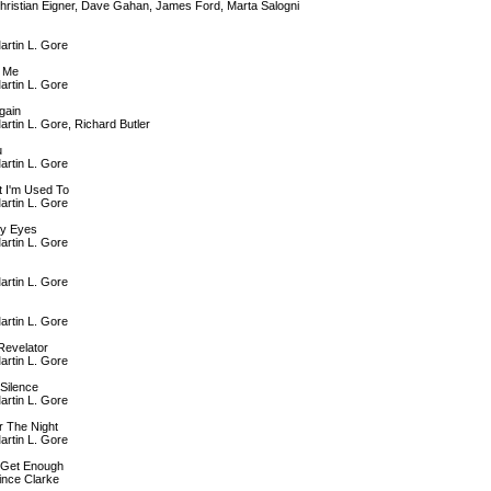
hristian Eigner, Dave Gahan, James Ford, Marta Salogni
artin L. Gore
h Me
artin L. Gore
gain
artin L. Gore, Richard Butler
u
artin L. Gore
t I'm Used To
artin L. Gore
My Eyes
artin L. Gore
artin L. Gore
artin L. Gore
Revelator
artin L. Gore
Silence
artin L. Gore
r The Night
artin L. Gore
t Get Enough
ince Clarke