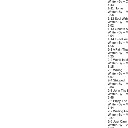
Written-By – C
4:43
1-11 Home
Written-By – M
5:56
1-12 Soul Wit
Written-By – M
5:02
1-13 Ghosts A
Written-By – M
4:04
1-14 I Feel Yo
Written-By – M
4:56
2-1 A Pain Tha
Written-By – M
4:25
2-2 World In 
Written-By – M
5:15
2-3 Wrong
Written-By – M
4:07
2-4 Stripped
Written-By – M
5:04
2-5 John The 
Written-By – M
3:48
2-6 Enjoy The 
Written-By – M
7:44
2-7 Waiting Fo
Written-By – M
5:37
2-8 Just Can'
Written-By – V