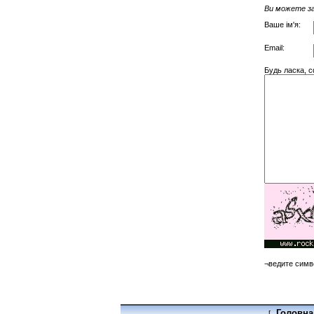
Ви можете за
Ваше ім'я:
Email:
Будь ласка, 
¬ведите симв
Головна
[