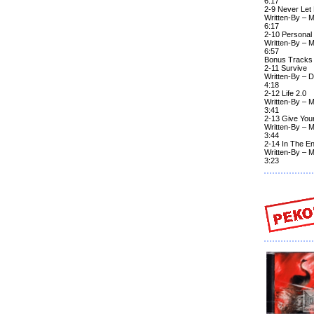
6:17
2-9 Never Let
Written-By – M
6:17
2-10 Personal
Written-By – M
6:57
Bonus Tracks
2-11 Survive
Written-By – 
4:18
2-12 Life 2.0
Written-By – M
3:41
2-13 Give You
Written-By – M
3:44
2-14 In The E
Written-By – M
3:23