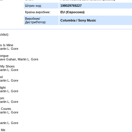
Штрих код:
198029769227
Країна виробник:
EU (Євросоюз)
Виробник/
Columbia / Sony Music
Дистриб'ютор:
klist):
s Is Mine
artin L. Gore
Tongue
Dave Gahan, Martin L. Gore
n My Shoes
artin L. Gore
od
artin L. Gore
Night
artin L. Gore
oom
artin L. Gore
g Counts
artin L. Gore
artin L. Gore
o Me