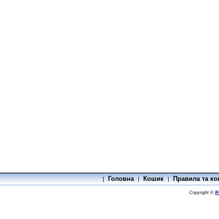
Головна
Кошик
Правила та ко
[
|
|
Copyright ©
R