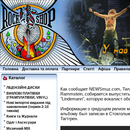
Головна
Доставка та оплата
Партнери
Статті
Афіша
Правила
Каталог
ЛІЦЕНЗІЙНІ ДИСКИ
Как сообщает NEWSmuz.com, Тил
ВІНІЛОВІ ПЛАТІВКИ
Rammstein, собирается выпустить
(ГРАМПЛАТІВКИ, VINYL)
"Lindemann", которую вокалист об
Нові імпортні видання під
замовлення (термін 2-10
Информации о грядущем релизе ма
тижнів)
альбому был записан в Стокгольм
Книги та Журнали
Тагтгрен.
Одяг і Аксесуари
Музичний MIX