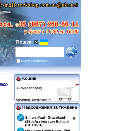
Пошук:
шукати у знайденому
Кошик
друку
(немає товарів)
Оформити замовлення >>
Надходження за тиждень
Simon, Paul - Graceland
(25th Anniversary Edition)
(CD+DVD)
Медіатор Uriah Heep - Phil