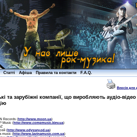
Статті
Афіша
Правила та контакти
F.A.Q.
Версія для 
ькі та зарубіжні компанії, що виробляють аудіо-відео
цію
 Records (
http://www.moon.ua
)
 Music (
http://www.compmusic.kiev.ua
)
иZ
сей (
http://www.odyssey.od.ua
)
a music (
http://www.lavinamusic.com.ua
)