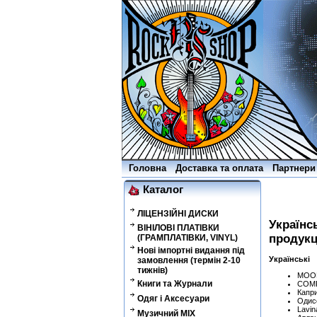
Головна
Доставка та оплата
Партнери
Каталог
ЛІЦЕНЗІЙНІ ДИСКИ
Українс
ВІНІЛОВІ ПЛАТІВКИ
продук
(ГРАМПЛАТІВКИ, VINYL)
Нові імпортні видання під
Українські
замовлення (термін 2-10
тижнів)
MOON
Книги та Журнали
COMP
Капр
Одяг і Аксесуари
Одис
Lavin
Музичний MIX