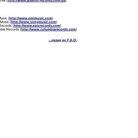
тик (
http://www.atlantic-records.com.ua
)
usic (
http://www.emimusic.com
)
Music (
http://www.sonymusic.com
)
Records (
http://www.epicrecords.com
)
bia Records (
http://www.columbiarecords.com
)
...назад до F.A.Q.