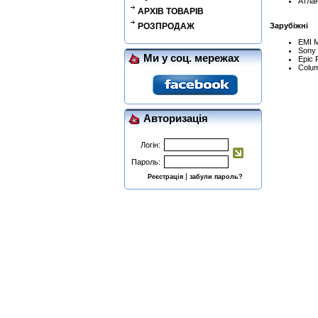
Атлан
АРХІВ ТОВАРІВ
РОЗПРОДАЖ
Зарубіжні
EMI M
Sony 
Ми у соц. мережах
Epic 
Colum
Авторизація
Логін:
Пароль:
|
Реєстрація
забули пароль?