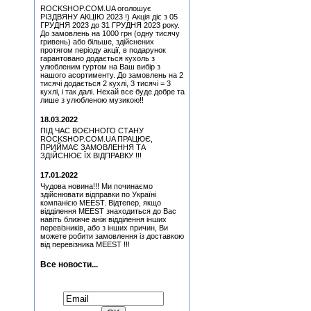
(Міка Тійскя)
ROCKSHOP.COM.UA оголошує
Медіатор Jyrki
РІЗДВЯНУ АКЦІЮ 2023 !) Акція діє з 05
ГРУДНЯ 2023 до 31 ГРУДНЯ 2023 року.
До замовлень на 1000 грн (одну тисячу
Медіатор Uriah Heep - Phil
гривень) або більше, здійснених
Lanzon (Філ Лансон) (Blue)
протягом періоду акції, в подарунок
Колекційний
гарантовано додається кухоль з
улюбленим гуртом на Ваш вибір з
Медіатор Attack Mr.
нашого асортименту. До замовлень на 2
Fastfinge Mika Tyyska
тисячі додається 2 кухлі, 3 тисячі = 3
(Black) (Міка Тійскя)
кухлі, і так далі. Нехай все буде добре та
лише з улюбленою музикою!!
Медіатор Burning Dwarf
Attack Mr. Fastfinge Mika
18.03.2022
Tyyska (Міка Тійскя)
ПІД ЧАС ВОЄННОГО СТАНУ
Медіатор Accept Uwe Lulis
ROCKSHOP.COM.UA ПРАЦЮЄ,
ПРИЙМАЄ ЗАМОВЛЕННЯ ТА
ЗДІЙСНЮЄ ЇХ ВІДПРАВКУ !!!
Медіатор Attack Mr.
Fastfinge Mika Tyyska
17.01.2022
(Black) (Міка Тійскя)
Чудова новина!!! Ми починаємо
Медіатор Attack Mr.
здійснювати відправки по Україні
Fastfinge Mika Tyyska
компанією MEEST. Відтепер, якщо
(Міка Тійскя)
відділення MEEST знаходиться до Вас
навіть ближче аніж відділення інших
Медіатор Accept Uwe Lulis
перевізників, або з інших причин, Ви
можете робити замовлення із доставкою
від перевізника MEEST !!!
Медіатор Uriah Heep - Phil
Lanzon (Філ Лансон)
(Yellow) Колекційний
Все новости...
Медіатор Burning Dwarf
Підписатися на новини:
Attack Mr. Fastfinge Mika
Tyyska (Міка Тійскя)