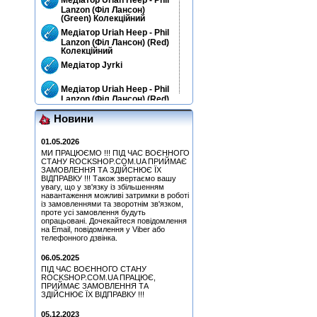
Lanzon (Філ Лансон)
(Green) Колекційний
Медіатор Uriah Heep - Phil
Lanzon (Філ Лансон) (Red)
Колекційний
Медіатор Jyrki
Медіатор Uriah Heep - Phil
Lanzon (Філ Лансон) (Red)
Колекційний
Новини
Quatro, Suzi - Freedom
(CD)
01.05.2026
Медіатор Uriah Heep - Phil
МИ ПРАЦЮЄМО !!! ПІД ЧАС ВОЄННОГО
Lanzon (Філ Лансон)
СТАНУ ROCKSHOP.COM.UA ПРИЙМАЄ
(Green) Колекційний
ЗАМОВЛЕННЯ ТА ЗДІЙСНЮЄ ЇХ
Медіатор Uriah Heep - Phil
ВІДПРАВКУ !!! Також звертаємо вашу
увагу, що у зв'язку із збільшенням
Lanzon (Філ Лансон) (Blue)
навантаження можливі затримки в роботі
Колекційний
із замовленнями та зворотнім зв'язком,
Hart, Beth & Bonamassa,
проте усі замовлення будуть
Joe - Seesaw (CD)
опрацьовані. Дочекайтеся повідомлення
на Email, повідомлення у Viber або
Медіатор Uriah Heep - Phil
телефонного дзвінка.
Lanzon (Філ Лансон)
(Green) Колекційний
06.05.2025
Медіатор Uriah Heep - Phil
ПІД ЧАС ВОЄННОГО СТАНУ
Lanzon (Філ Лансон)
ROCKSHOP.COM.UA ПРАЦЮЄ,
(Yellow) Колекційний
ПРИЙМАЄ ЗАМОВЛЕННЯ ТА
ЗДІЙСНЮЄ ЇХ ВІДПРАВКУ !!!
Медіатор Attack Mr.
Fastfinge Mika Tyyska
05.12.2023