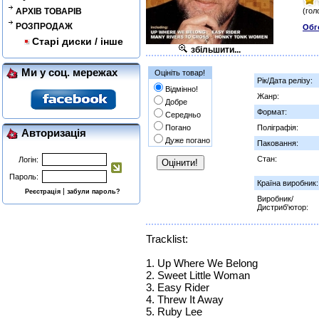
АРХІВ ТОВАРІВ
(гол
РОЗПРОДАЖ
Обг
Старі диски / інше
збільшити...
Ми у соц. мережах
Оцініть товар!
Рік/Дата релізу:
Відмінно!
Жанр:
Добре
Формат:
Середньо
Погано
Поліграфія:
Авторизація
Дуже погано
Паковання:
Стан:
Логін:
Пароль:
Країна виробник:
|
Реєстрація
забули пароль?
Виробник/
Дистриб'ютор:
Tracklist:
1. Up Where We Belong
2. Sweet Little Woman
3. Easy Rider
4. Threw It Away
5. Ruby Lee