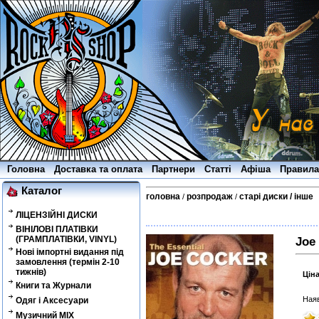
Головна
Доставка та оплата
Партнери
Статті
Афіша
Правила
Каталог
головна
розпродаж
старі диски / інше
/
/
ЛІЦЕНЗІЙНІ ДИСКИ
ВІНІЛОВІ ПЛАТІВКИ
(ГРАМПЛАТІВКИ, VINYL)
Joe 
Нові імпортні видання під
замовлення (термін 2-10
тижнів)
Цін
Книги та Журнали
Наяв
Одяг і Аксесуари
Музичний MIX