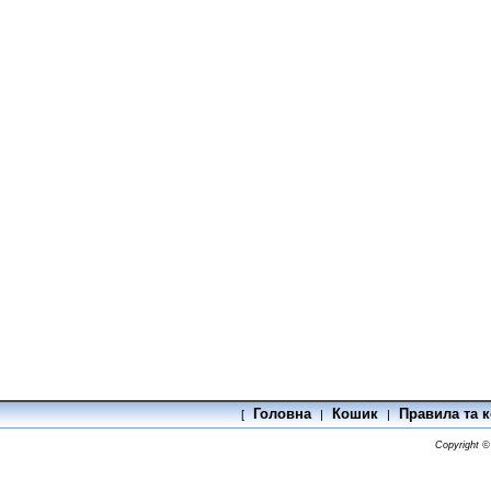
Головна
Кошик
Правила та к
[
|
|
Copyright 