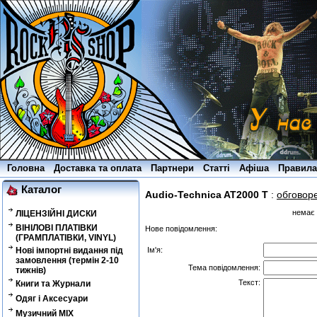
Головна
Доставка та оплата
Партнери
Статті
Афіша
Правила
Каталог
Audio-Technica AT2000 T
:
обговор
немає 
ЛІЦЕНЗІЙНІ ДИСКИ
ВІНІЛОВІ ПЛАТІВКИ
Нове повідомлення:
(ГРАМПЛАТІВКИ, VINYL)
Нові імпортні видання під
Ім'я:
замовлення (термін 2-10
Тема повідомлення:
тижнів)
Текст:
Книги та Журнали
Одяг і Аксесуари
Музичний MIX