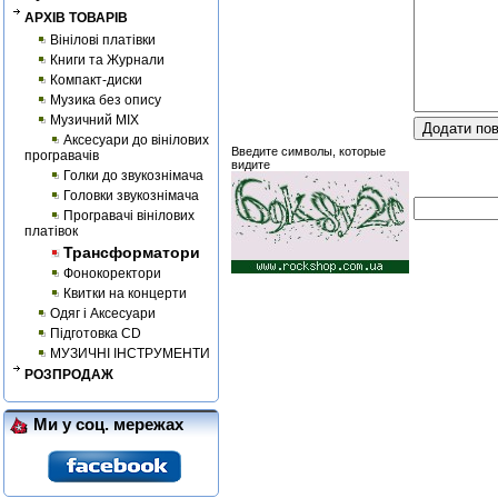
АРХІВ ТОВАРІВ
Вінілові платівки
Книги та Журнали
Компакт-диски
Музика без опису
Музичний MIX
Аксесуари до вінілових
Введите символы, которые
програвачів
видите
Голки до звукознімача
Головки звукознімача
Програвачі вінілових
платівок
Трансформатори
Фонокоректори
Квитки на концерти
Одяг і Аксесуари
Підготовка CD
МУЗИЧНІ ІНСТРУМЕНТИ
РОЗПРОДАЖ
Ми у соц. мережах