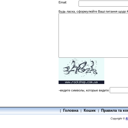
Email:
Будь ласка, сформулюйте Ваші питання щодо Ки
¬ведите символы, которые видите
Головна
Кошик
Правила та ко
[
|
|
Copyright ©
R