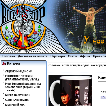
Головна
Доставка та оплата
Партнери
Статті
Афіша
Правила
Каталог
головна
архів товарів
одяг і аксесуари
/
/
ЛІЦЕНЗІЙНІ ДИСКИ
ВІНІЛОВІ ПЛАТІВКИ
Кин
(ГРАМПЛАТІВКИ, VINYL)
Нові імпортні видання під
замовлення (термін 2-10
тижнів)
Наяв
Книги та Журнали
Обг
Одяг і Аксесуари
Музичний MIX