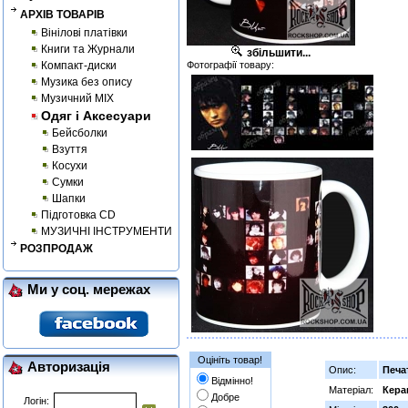
АРХІВ ТОВАРІВ
Вінілові платівки
Книги та Журнали
збільшити...
Компакт-диски
Фотографії товару:
Музика без опису
Музичний MIX
Одяг і Аксесуари
Бейсболки
Взуття
Косухи
Сумки
Шапки
Підготовка CD
МУЗИЧНІ ІНСТРУМЕНТИ
РОЗПРОДАЖ
Ми у соц. мережах
Оцініть товар!
Авторизація
Опис:
Печа
Відмінно!
Матеріал:
Кера
Добре
Логін: