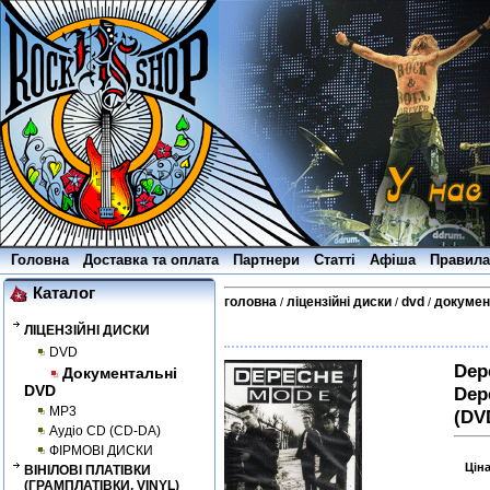
Головна
Доставка та оплата
Партнери
Статті
Афіша
Правила
Каталог
головна
ліцензійні диски
dvd
докумен
/
/
/
ЛІЦЕНЗІЙНІ ДИСКИ
DVD
Dep
Документальні
DVD
Dep
MP3
(DV
Аудіо CD (CD-DA)
ФІРМОВІ ДИСКИ
Цін
ВІНІЛОВІ ПЛАТІВКИ
(ГРАМПЛАТІВКИ, VINYL)