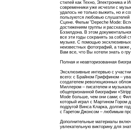
стилей как Техно, Электроника и И
современники уже исчезли с музы
удалось не только выжить, но и с
пользуются любовью слушателей и 
Сцене. Фильм "Depeche Mode: Вс
достижениям группы и рассказывае
Бэзилдона. В этом документально
все эти годы сохранять за собой 
музыке. С помощью эксклюзивных 
неизвестных фотографий, а также
Вам все, что Вы хотели знать о гр
Полная и неавторизованная биогр
Эксклюзивные интервью с участник
всего: с Брайном Гриффином – ув
создателем революционных облож
Миллером – писателем и музыкал
общепризнанной биографии «Stripp
Mode больше, чем они сами; с Фил
который играл с Мартином Гором д
подругой Винса Кларка, долгие г
с Гаретом Джонсом – любимым про
Дополнительные материалы включ
увлекательную викторину для знат