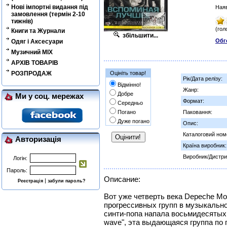
Нові імпортні видання під
Наяв
замовлення (термін 2-10
тижнів)
(гол
Книги та Журнали
збільшити...
Обг
Одяг і Аксесуари
Музичний MIX
АРХІВ ТОВАРІВ
РОЗПРОДАЖ
Оцініть товар!
Рік/Дата релізу:
Відмінно!
Жанр:
Добре
Ми у соц. мережах
Формат:
Середньо
Погано
Паковання:
Дуже погано
Опис:
Каталоговий ном
Авторизація
Країна виробник:
Виробник/Дистри
Логін:
Пароль:
Описание:
|
Реєстрація
забули пароль?
Вот уже четверть века Depeche M
прогрессивных групп в музыкально
синти-попа напала восьмидесятых
wave", эта выдающаяся группа по 