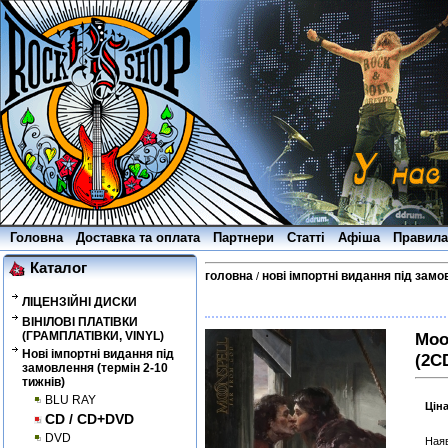
Головна
Доставка та оплата
Партнери
Статті
Афіша
Правила
Каталог
головна
нові імпортні видання під замо
/
ЛІЦЕНЗІЙНІ ДИСКИ
ВІНІЛОВІ ПЛАТІВКИ
(ГРАМПЛАТІВКИ, VINYL)
Moo
Нові імпортні видання під
(2C
замовлення (термін 2-10
тижнів)
BLU RAY
Цін
CD / CD+DVD
DVD
Наяв