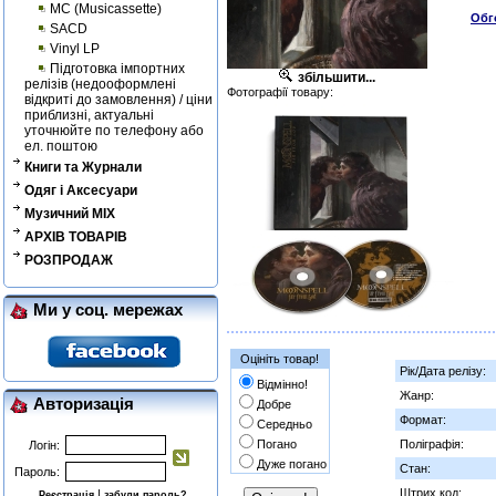
MC (Musicassette)
Обг
SACD
Vinyl LP
Підготовка імпортних
збільшити...
релізів (недооформлені
Фотографії товару:
відкриті до замовлення) / ціни
приблизні, актуальні
уточнюйте по телефону або
ел. поштою
Книги та Журнали
Одяг і Аксесуари
Музичний MIX
АРХІВ ТОВАРІВ
РОЗПРОДАЖ
Ми у соц. мережах
Оцініть товар!
Рік/Дата релізу:
Відмінно!
Жанр:
Авторизація
Добре
Формат:
Середньо
Погано
Поліграфія:
Логін:
Дуже погано
Стан:
Пароль:
Штрих код:
|
Реєстрація
забули пароль?