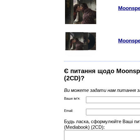
Moonspel
Moonspel
Є питання щодо Moonspel
(2CD)?
Ви можете задати нам питання з
Ваше ім'я:
Email:
Будь ласка, сформулюйте Ваші пит
(Mediabook) (2CD):