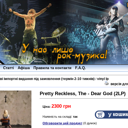
Статті
Афіша
Правила та контакти
F.A.Q.
ві імпортні видання під замовлення (термін 2-10 тижнів)
vinyl lp
/
версія дл
Pretty Reckless, The - Dear God (2LP)
2300 грн
Ціна:
Наявність на складі:
так
Обговорити цей продукт
(0 думок)