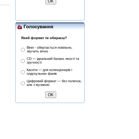
Голосування
Який формат ти обираєш?
Вініл - обертається повільно,
звучить вічно
CD — ідеальний баланс якості та
зручності
Касети — для колекціонерів і
олдскульних фанів
Цифровий формат — без поличок,
але з музикою