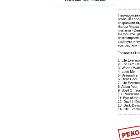
Нью-йоркськи
оголеній спов
яскравими гі
басом Марка Д
платівка «De
які фанати ці
безкомпромісн
закінчуючи ч
контрастних п
Треклист (Trac
1: Life Evermo
2: For I Am De
3: When I Wa
4: Love Me
5: Dragonfire
6: Dear God
7: Life Evermo
8: About You
9: Spell On Yo
10: Rollercoast
11: Eye of the
12: Devil in Di
13: Dark Days
14: Life Everm