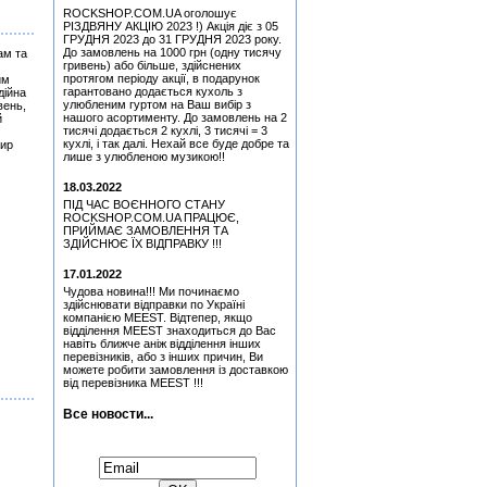
ROCKSHOP.COM.UA оголошує
Медіатор Attack Mr.
РІЗДВЯНУ АКЦІЮ 2023 !) Акція діє з 05
Fastfinge Mika Tyyska
ГРУДНЯ 2023 до 31 ГРУДНЯ 2023 року.
(Міка Тійскя)
До замовлень на 1000 грн (одну тисячу
ам та
гривень) або більше, здійснених
Медіатор Jyrki
протягом періоду акції, в подарунок
им
гарантовано додається кухоль з
дійна
улюбленим гуртом на Ваш вибір з
вень,
Медіатор Uriah Heep - Phil
нашого асортименту. До замовлень на 2
й
Lanzon (Філ Лансон)
тисячі додається 2 кухлі, 3 тисячі = 3
(Green) Колекційний
кухлі, і так далі. Нехай все буде добре та
вир
лише з улюбленою музикою!!
Медіатор Uriah Heep - Phil
Lanzon (Філ Лансон) (Red)
18.03.2022
Колекційний
ПІД ЧАС ВОЄННОГО СТАНУ
Медіатор Attack Mr.
ROCKSHOP.COM.UA ПРАЦЮЄ,
Fastfinge Mika Tyyska
ПРИЙМАЄ ЗАМОВЛЕННЯ ТА
(Black) (Міка Тійскя)
ЗДІЙСНЮЄ ЇХ ВІДПРАВКУ !!!
Медіатор Burning Dwarf
17.01.2022
Attack Mr. Fastfinge Mika
Tyyska (Міка Тійскя)
Чудова новина!!! Ми починаємо
здійснювати відправки по Україні
Медіатор Uriah Heep - Phil
компанією MEEST. Відтепер, якщо
Lanzon (Філ Лансон)
відділення MEEST знаходиться до Вас
(Yellow) Колекційний
навіть ближче аніж відділення інших
перевізників, або з інших причин, Ви
можете робити замовлення із доставкою
від перевізника MEEST !!!
Все новости...
Підписатися на новини: