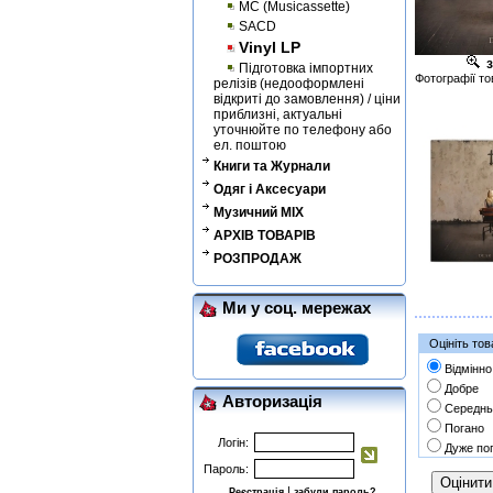
MC (Musicassette)
SACD
Vinyl LP
з
Підготовка імпортних
Фотографії то
релізів (недооформлені
відкриті до замовлення) / ціни
приблизні, актуальні
уточнюйте по телефону або
ел. поштою
Книги та Журнали
Одяг і Аксесуари
Музичний MIX
АРХІВ ТОВАРІВ
РОЗПРОДАЖ
Ми у соц. мережах
Оцініть тов
Відмінно
Добре
Авторизація
Середнь
Погано
Логін:
Дуже по
Пароль:
|
Реєстрація
забули пароль?