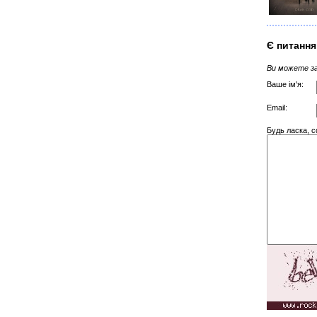
Є питання
Ви можете за
Ваше ім'я:
Email:
Будь ласка, с