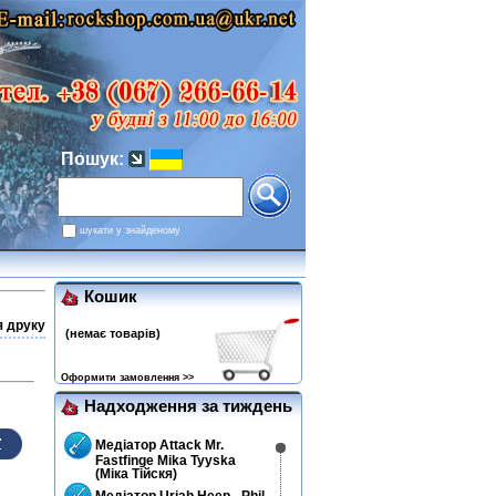
Пошук:
шукати у знайденому
Кошик
я друку
(немає товарів)
Оформити замовлення >>
Надходження за тиждень
Медіатор Attack Mr.
Fastfinge Mika Tyyska
(Міка Тійскя)
Медіатор Uriah Heep - Phil