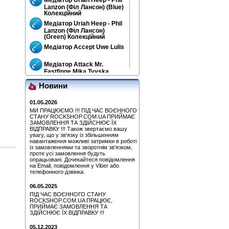
Lanzon (Філ Лансон) (Blue)
Колекційний
Медіатор Uriah Heep - Phil
Lanzon (Філ Лансон)
(Green) Колекційний
Медіатор Accept Uwe Lulis
Медіатор Attack Mr.
Fastfinge Mika Tyyska
(Black) (Міка Тійскя)
Новини
Медіатор Uriah Heep - Phil
Lanzon (Філ Лансон) (Red)
Колекційний
01.05.2026
МИ ПРАЦЮЄМО !!! ПІД ЧАС ВОЄННОГО
Медіатор Uriah Heep - Phil
СТАНУ ROCKSHOP.COM.UA ПРИЙМАЄ
Lanzon (Філ Лансон)
ЗАМОВЛЕННЯ ТА ЗДІЙСНЮЄ ЇХ
(Green) Колекційний
ВІДПРАВКУ !!! Також звертаємо вашу
Медіатор Uriah Heep - Phil
увагу, що у зв'язку із збільшенням
навантаження можливі затримки в роботі
Lanzon (Філ Лансон)
із замовленнями та зворотнім зв'язком,
(Yellow) Колекційний
проте усі замовлення будуть
Медіатор Burning Dwarf
опрацьовані. Дочекайтеся повідомлення
Attack Mr. Fastfinge Mika
на Email, повідомлення у Viber або
Tyyska (Міка Тійскя)
телефонного дзвінка.
Медіатор Accept Uwe Lulis
06.05.2025
ПІД ЧАС ВОЄННОГО СТАНУ
Медіатор Uriah Heep - Phil
ROCKSHOP.COM.UA ПРАЦЮЄ,
Lanzon (Філ Лансон) (Blue)
ПРИЙМАЄ ЗАМОВЛЕННЯ ТА
Колекційний
ЗДІЙСНЮЄ ЇХ ВІДПРАВКУ !!!
Медіатор Jyrki
05.12.2023