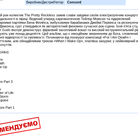
Виробник/Дистриб'ютор:
Concord
й рок-колектив The Pretty Reckless зажив слави завдяки своїм електризуючим концерт
ідальності в ліриці. Ведений уперед харизматичною Тейлор Момсен та підкріплений
тарними партіями Бена Філліпса, вибуховими барабанами Джеймі Перкінса та резонуюч
емонса, гурт утвердився як авторитетний феномен сучасної рок-сцени. Їхня п'ята сту
ar God» вкотре демонструє фірмовий захопливий вокал та високий інструментальний рі
нують уже понад дециліття. Цей альбом, що є емоційним зверненням до Бога, сповнени
ої відвертості та сміливості. Починаючи від похмурої композиції «For I Am Death» і
уттєвим, але обнадійливим треком «When I Wake Up», платівка занурює у неймовірний 
очуттів.
klist):
re
ath
ke Up
re Part 3
u
er of Life
 Storm
sguise
ore Part 1