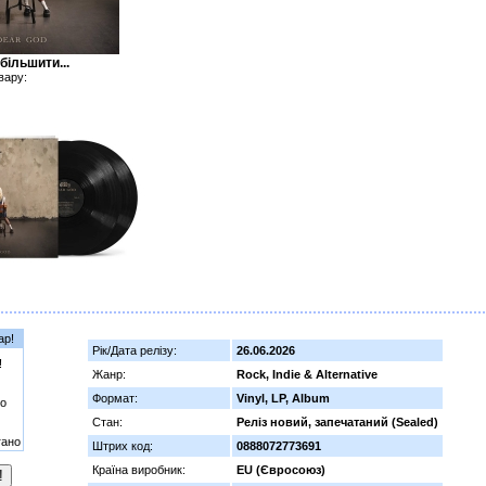
більшити...
вару:
ар!
Рік/Дата релізу:
26.06.2026
!
Жанр:
Rock, Indie & Alternative
Формат:
Vinyl, LP, Album
о
Стан:
Реліз новий, запечатаний (Sealed)
гано
Штрих код:
0888072773691
Країна виробник:
EU (Євросоюз)