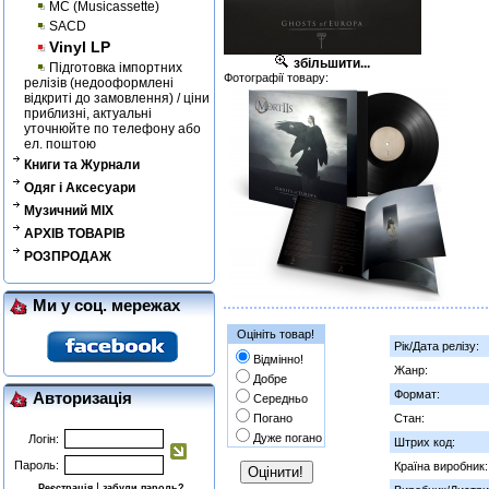
MC (Musicassette)
SACD
Vinyl LP
збільшити...
Підготовка імпортних
Фотографії товару:
релізів (недооформлені
відкриті до замовлення) / ціни
приблизні, актуальні
уточнюйте по телефону або
ел. поштою
Книги та Журнали
Одяг і Аксесуари
Музичний MIX
АРХІВ ТОВАРІВ
РОЗПРОДАЖ
Ми у соц. мережах
Оцініть товар!
Рік/Дата релізу:
Відмінно!
Жанр:
Добре
Формат:
Авторизація
Середньо
Погано
Стан:
Дуже погано
Логін:
Штрих код:
Пароль:
Країна виробник:
|
Реєстрація
забули пароль?