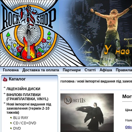
Головна
Доставка та оплата
Партнери
Статті
Афіша
Правила
Каталог
головна
нові імпортні видання під замо
/
ЛІЦЕНЗІЙНІ ДИСКИ
ВІНІЛОВІ ПЛАТІВКИ
Mort
(ГРАМПЛАТІВКИ, VINYL)
Нові імпортні видання під
замовлення (термін 2-10
Цін
тижнів)
BLU RAY
Наяв
CD / CD+DVD
Обг
DVD