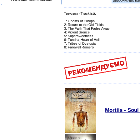
Виробник/Дистри
Треклист (Tracklist):
1: Ghosts of Europa
2: Return to the Old Fields
3: The Faith That Fades Away
4: Violent Silence
5: Supersweetness
6: Tundra, Heart of Hell
7: Tribes of Dystopia
8: Farewell Romero
Mortiis - Soul