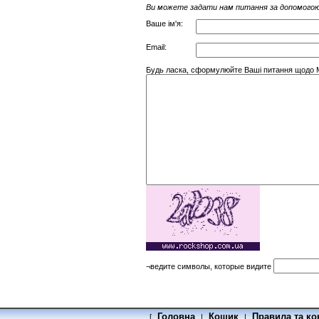
Ви можете задати нам питання за допомогою
Ваше ім'я:
Email:
Будь ласка, сформулюйте Ваші питання щодо Mor
¬ведите символы, которые видите
Головна
Кошик
Правила та ко
[
|
|