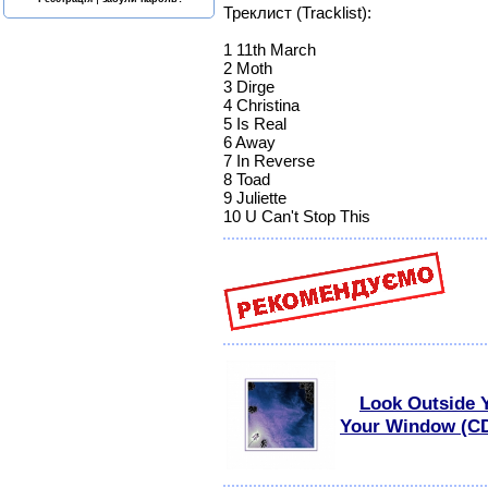
Треклист (Tracklist):
1 11th March
2 Moth
3 Dirge
4 Christina
5 Is Real
6 Away
7 In Reverse
8 Toad
9 Juliette
10 U Can't Stop This
Look Outside 
Your Window (C