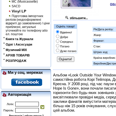
MC (Musicassette)
Обг
SACD
Vinyl LP
Підготовка імпортних
збільшити...
релізів (недооформлені
відкриті до замовлення) / ціни
Оцініть товар!
приблизні, актуальні
Рік/Дата релізу:
уточнюйте по телефону або
Відмінно!
ел. поштою
Жанр:
Добре
Книги та Журнали
Формат:
Середньо
Одяг і Аксесуари
Погано
Стан:
Музичний MIX
Дуже погано
Штрих код:
АРХІВ ТОВАРІВ
Країна виробник:
РОЗПРОДАЖ
Виробник/Дистри
Ми у соц. мережах
Альбом «Look Outside Your Window
самостійна робота Корі Тейлора, 
Креєна. У 2008 році, під час паузи в
Hope Is Gone», вони почали писати
горизонти без будь-яких зовнішніх 
Авторизація
висвітлювали провідні медіа, серед
заклики фанатів випустити матеріа
Логін:
більш ніж 15 років очікування, сл
цей альбом.
Пароль:
|
Реєстрація
забули пароль?