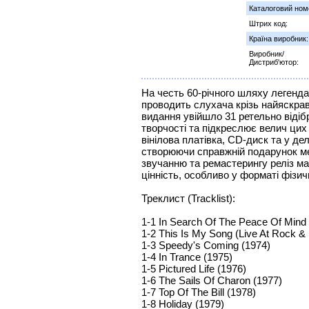
Каталоговий ном
Штрих код:
Країна виробник:
Виробник/
Дистриб'ютор:
На честь 60-річного шляху легендар
проводить слухача крізь найяскраві
видання увійшло 31 ретельно відіб
творчості та підкреслює велич цих
вінілова платівка, CD-диск та у де
створюючи справжній подарунок м
звучанню та ремастерингу реліз ма
цінність, особливо у форматі фізич
Треклист (Tracklist):
1-1 In Search Of The Peace Of Mind
1-2 This Is My Song (Live At Rock &
1-3 Speedy's Coming (1974)
1-4 In Trance (1975)
1-5 Pictured Life (1976)
1-6 The Sails Of Charon (1977)
1-7 Top Of The Bill (1978)
1-8 Holiday (1979)