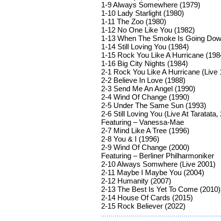
1-9 Always Somewhere (1979)
1-10 Lady Starlight (1980)
1-11 The Zoo (1980)
1-12 No One Like You (1982)
1-13 When The Smoke Is Going Dow
1-14 Still Loving You (1984)
1-15 Rock You Like A Hurricane (198
1-16 Big City Nights (1984)
2-1 Rock You Like A Hurricane (Live
2-2 Believe In Love (1988)
2-3 Send Me An Angel (1990)
2-4 Wind Of Change (1990)
2-5 Under The Same Sun (1993)
2-6 Still Loving You (Live At Taratata,
Featuring – Vanessa-Mae
2-7 Mind Like A Tree (1996)
2-8 You & I (1996)
2-9 Wind Of Change (2000)
Featuring – Berliner Philharmoniker
2-10 Always Somwhere (Live 2001)
2-11 Maybe I Maybe You (2004)
2-12 Humanity (2007)
2-13 The Best Is Yet To Come (2010)
2-14 House Of Cards (2015)
2-15 Rock Believer (2022)