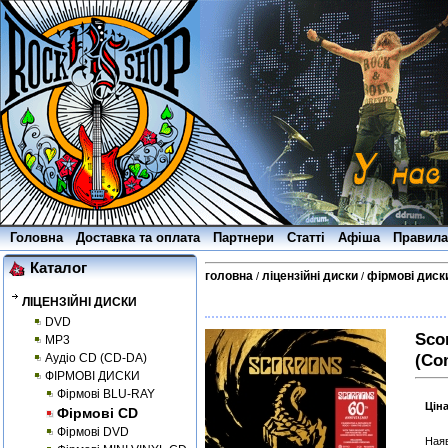
Головна
Доставка та оплата
Партнери
Статті
Афіша
Правила
Каталог
головна
ліцензійні диски
фірмові диск
/
/
ЛІЦЕНЗІЙНІ ДИСКИ
DVD
Scor
MP3
(Co
Аудіо CD (CD-DA)
ФІРМОВІ ДИСКИ
Фірмові BLU-RAY
Цін
Фірмові CD
Фірмові DVD
Наяв