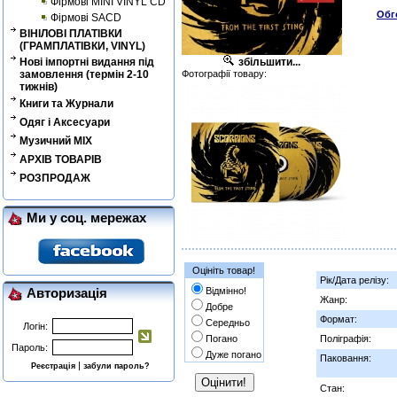
Фірмові MINI VINYL CD
Обг
Фірмові SACD
ВІНІЛОВІ ПЛАТІВКИ
(ГРАМПЛАТІВКИ, VINYL)
Нові імпортні видання під
збільшити...
замовлення (термін 2-10
Фотографії товару:
тижнів)
Книги та Журнали
Одяг і Аксесуари
Музичний MIX
АРХІВ ТОВАРІВ
РОЗПРОДАЖ
Ми у соц. мережах
Оцініть товар!
Рік/Дата релізу:
Відмінно!
Авторизація
Жанр:
Добре
Формат:
Середньо
Логін:
Погано
Поліграфія:
Пароль:
Дуже погано
Паковання:
|
Реєстрація
забули пароль?
Стан: