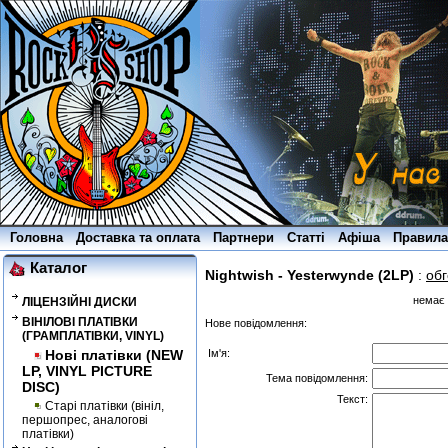
Головна
Доставка та оплата
Партнери
Статті
Афіша
Правила
Каталог
Nightwish - Yesterwynde (2LP)
:
об
немає 
ЛІЦЕНЗІЙНІ ДИСКИ
ВІНІЛОВІ ПЛАТІВКИ
Нове повідомлення:
(ГРАМПЛАТІВКИ, VINYL)
Нові платівки (NEW
Ім'я:
LP, VINYL PICTURE
Тема повідомлення:
DISC)
Текст:
Старі платівки (вініл,
першопрес, аналогові
платівки)