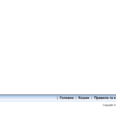
Головна
Кошик
Правила та к
[
|
|
Copyright 