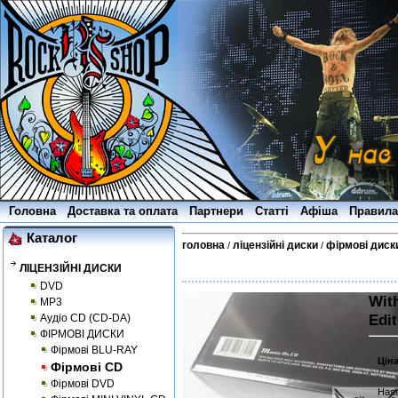
Головна
Доставка та оплата
Партнери
Статті
Афіша
Правила
Каталог
головна
ліцензійні диски
фірмові диск
/
/
ЛІЦЕНЗІЙНІ ДИСКИ
DVD
With
MP3
Edi
Аудіо CD (CD-DA)
ФІРМОВІ ДИСКИ
Фірмові BLU-RAY
Цін
Фірмові CD
Фірмові DVD
Наяв