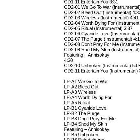
CD1-11 Entertain You 3:31
CD2-01 We Go To War (Instrumental)
CD2-02 Bleed Out (Instrumental) 4:3
CD2-03 Wireless (Instrumental) 4:41
CD2-04 Worth Dying For (Instrumenta
CD2-05 Ritual (Instrumental) 3:37
CD2-06 Cyanide Love (Instrumental)
CD2-07 The Purge (Instrumental) 4:
CD2-08 Don’t Pray For Me (Instrumen
CD2-09 Shed My Skin (Instrumental)
Featuring – Annisokay
4:30
CD2-10 Unbroken (Instrumental) 5:0
CD2-11 Entertain You (Instrumental) 
LP-A1 We Go To War
LP-A2 Bleed Out
LP-A3 Wireless
LP-A4 Worth Dying For
LP-A5 Ritual
LP-B1 Cyanide Love
LP-B2 The Purge
LP-B3 Don’t Pray For Me
LP-B4 Shed My Skin
Featuring – Annisokay
LP-B5 Unbroken
LP-B6 Entertain You