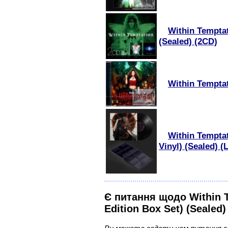
Within Temptat
(Sealed) (2CD)
Within Temptat
Within Temptat
Vinyl) (Sealed) (
Є питання щодо Within T
Edition Box Set) (Seale