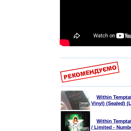
Within Temptat
Vinyl) (Sealed) (
Within Temptat
/ Limited - Numb