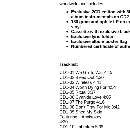
worldwide and includes:
Exclusive 2CD edition with 3D
album instrumentals on CD2
180 gram audiophile LP on ex
vinyl
Cassette with exclusive black
Exclusive lyric folder
Exclusive album poster flag
Numbered certificate of authe
Tracklist:
CD1-01 We Go To War 4:19
CD1-02 Bleed Out 4:30
CD1-03 Wireless 4:41
CD1-04 Worth Dying For 4:54
CD1-05 Ritual 3:37
CD1-06 Cyanide Love 4:05
CD1-07 The Purge 4:16
CD1-08 Don’t Pray For Me 3:42
CD1-09 Shed My Skin
Featuring – Annisokay
4:30
CD1-10 Unbroken 5:09