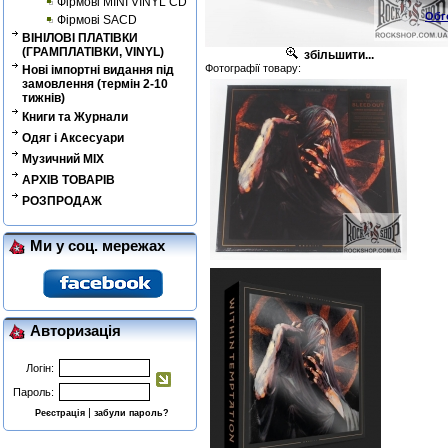
Фірмові MINI VINYL CD
Обг
Фірмові SACD
ВІНІЛОВІ ПЛАТІВКИ
(ГРАМПЛАТІВКИ, VINYL)
збільшити...
Фотографії товару:
Нові імпортні видання під
замовлення (термін 2-10
тижнів)
Книги та Журнали
Одяг і Аксесуари
Музичний MIX
АРХІВ ТОВАРІВ
РОЗПРОДАЖ
Ми у соц. мережах
Авторизація
Логін:
Пароль:
|
Реєстрація
забули пароль?