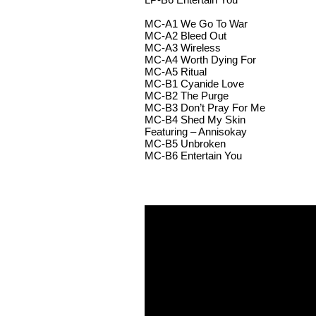
MC-A1 We Go To War
MC-A2 Bleed Out
MC-A3 Wireless
MC-A4 Worth Dying For
MC-A5 Ritual
MC-B1 Cyanide Love
MC-B2 The Purge
MC-B3 Don’t Pray For Me
MC-B4 Shed My Skin
Featuring – Annisokay
MC-B5 Unbroken
MC-B6 Entertain You