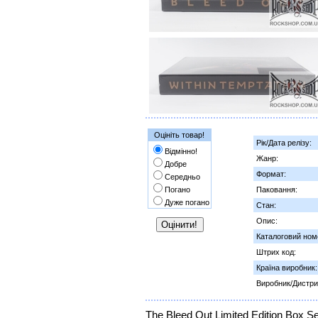
Оцініть товар!
Рік/Дата релізу:
Відмінно!
Жанр:
Добре
Формат:
Середньо
Погано
Паковання:
Дуже погано
Стан:
Опис:
Каталоговий ном
Штрих код:
Країна виробник:
Виробник/Дистри
The Bleed Out Limited Edition Box Set 