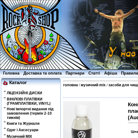
Головна
Доставка та оплата
Партнери
Статті
Афіша
Правила
Каталог
головна
музичний mix
засоби для чищ
/
/
ЛІЦЕНЗІЙНІ ДИСКИ
ВІНІЛОВІ ПЛАТІВКИ
(ГРАМПЛАТІВКИ, VINYL)
Кон
Нові імпортні видання під
пла
замовлення (термін 2-10
(Au
тижнів)
Книги та Журнали
Одяг і Аксесуари
Цін
Музичний MIX