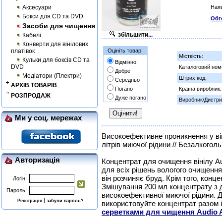
Аксесуари
Наяв
Бокси для CD та DVD
Обг
Засоби для чищення
збільшити...
Кабелі
Конверти для вінілових
платівок
Оцініть товар!
Місткість:
Кульки для боксів CD та
Відмінно!
DVD
Каталоговий ном
Добре
Медіатори (Плектри)
Штрих код:
Середньо
АРХІВ ТОВАРІВ
Погано
Країна виробник:
РОЗПРОДАЖ
Дуже погано
Виробник/Дистри
Ми у соц. мережах
Високоефективне проникнення у він
літрів миючої рідини // Безалкогол
Авторизація
Концентрат для очищення вінілу A
для всіх рішень вологого очищення
він розчиняє бруд. Крім того, конце
Логін:
Змішування 200 мл концентрату з 
Пароль:
високоефективної миючої рідини. 
|
Реєстрація
забули пароль?
використовуйте концентрат разом 
серветками для чищення Audio A