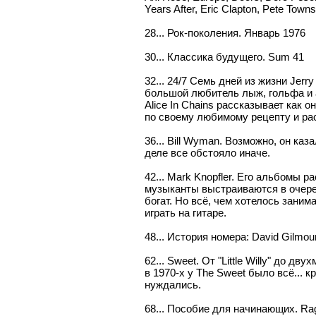
Years After, Eric Clapton, Pete Towns
28... Рок-поколения. Январь 1976
30... Классика будущего. Sum 41
32... 24/7 Семь дней из жизни Jerr
большой любитель лыж, гольфа и 
Alice In Chains рассказывает как о
по своему любимому рецепту и ра
36... Bill Wyman. Возможно, он ка
деле все обстояло иначе.
42... Mark Knopfler. Его альбомы 
музыканты выстраиваются в очеред
богат. Но всё, чем хотелось заним
играть на гитаре.
48... История номера: David Gilmou
62... Sweet. От "Little Willy" до д
в 1970-х у The Sweet было всё... к
нуждались.
68... Пособие для начинающих. Rag