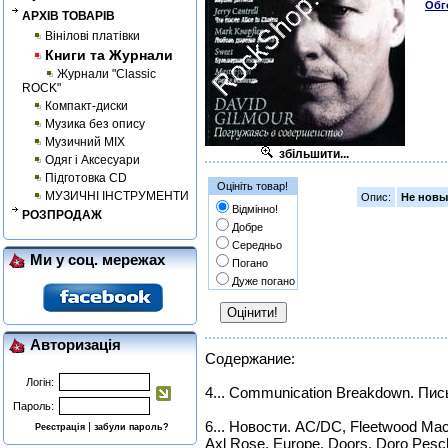
Обг
АРХІВ ТОВАРІВ
Вінілові платівки
Книги та Журнали
Журнали "Classic
ROCK"
Компакт-диски
Музика без опису
Музичний MIX
збільшити...
Одяг і Аксесуари
Підготовка CD
Оцініть товар!
МУЗИЧНІ ІНСТРУМЕНТИ
Опис:
Не нов
Відмінно!
РОЗПРОДАЖ
Добре
Середньо
Ми у соц. мережах
Погано
Дуже погано
Авторизація
Содержание:
Логін:
4... Communication Breakdown. Пис
Пароль:
6... Новости. AC/DC, Fleetwood Mac
|
Реєстрація
забули пароль?
Axl Rose, Europe, Doors, Doro Pesc