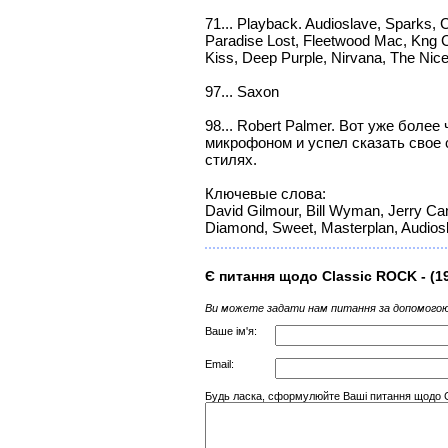
71... Playback. Audioslave, Sparks, C
Paradise Lost, Fleetwood Mac, Kng C
Kiss, Deep Purple, Nirvana, The Nic
97... Saxon
98... Robert Palmer. Вот уже более
микрофоном и успел сказать свое
стилях.
Ключевые слова:
David Gilmour, Bill Wyman, Jerry Cant
Diamond, Sweet, Masterplan, Audios
Є питання щодо Classic ROCK - (1
Ви можете задати нам питання за допомогою
Ваше ім'я:
Email:
Будь ласка, сформулюйте Ваші питання щодо C