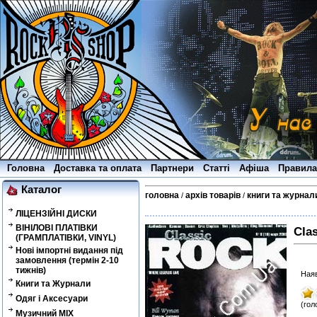
Головна
Доставка та оплата
Партнери
Статті
Афіша
Правила
Каталог
головна
архів товарів
книги та журнал
/
/
ЛІЦЕНЗІЙНІ ДИСКИ
ВІНІЛОВІ ПЛАТІВКИ
Cla
(ГРАМПЛАТІВКИ, VINYL)
Нові імпортні видання під
замовлення (термін 2-10
тижнів)
Наяв
Книги та Журнали
Одяг і Аксесуари
(гол
Музичний MIX