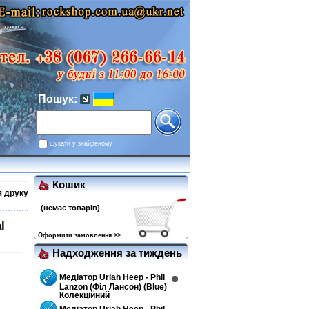
Пошук:
шукати у знайденому
Кошик
я друку
(немає товарів)
l
Оформити замовлення >>
Надходження за тиждень
Медіатор Uriah Heep - Phil
Lanzon (Філ Лансон) (Blue)
Колекційний
Медіатор Uriah Heep - Phil