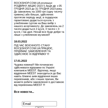
Lanzon (Філ Лансон) (Red)
ROCKSHOP.COM.UA оголошує
Колекційний
РІЗДВЯНУ АКЦІЮ 2023 !) Акція діє з 05
Медіатор Attack Mr.
ГРУДНЯ 2023 до 31 ГРУДНЯ 2023 року.
Fastfinge Mika Tyyska
До замовлень на 1000 грн (одну тисячу
(Міка Тійскя)
гривень) або більше, здійснених
протягом періоду акції, в подарунок
Медіатор Attack Mr.
гарантовано додається кухоль з
Fastfinge Mika Tyyska
улюбленим гуртом на Ваш вибір з
(Міка Тійскя)
нашого асортименту. До замовлень на 2
тисячі додається 2 кухлі, 3 тисячі = 3
Quatro, Suzi - Freedom
кухлі, і так далі. Нехай все буде добре та
(CD)
лише з улюбленою музикою!!
Медіатор Jyrki
18.03.2022
ПІД ЧАС ВОЄННОГО СТАНУ
Медіатор Uriah Heep - Phil
ROCKSHOP.COM.UA ПРАЦЮЄ,
Lanzon (Філ Лансон)
ПРИЙМАЄ ЗАМОВЛЕННЯ ТА
(Green) Колекційний
ЗДІЙСНЮЄ ЇХ ВІДПРАВКУ !!!
Медіатор Jyrki
17.01.2022
Чудова новина!!! Ми починаємо
Медіатор Uriah Heep - Phil
здійснювати відправки по Україні
Lanzon (Філ Лансон)
компанією MEEST. Відтепер, якщо
(Green) Колекційний
відділення MEEST знаходиться до Вас
навіть ближче аніж відділення інших
Медіатор Accept Uwe Lulis
перевізників, або з інших причин, Ви
можете робити замовлення із доставкою
від перевізника MEEST !!!
Медіатор Uriah Heep - Phil
Lanzon (Філ Лансон) (Blue)
Колекційний
Все новости...
Медіатор Uriah Heep - Phil
Підписатися на новини:
Lanzon (Філ Лансон)
(Yellow) Колекційний