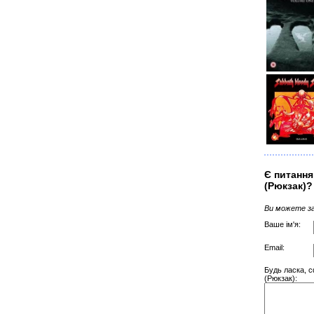
Є питання
(Рюкзак)?
Ви можете за
Ваше ім'я:
Email:
Будь ласка, с
(Рюкзак):