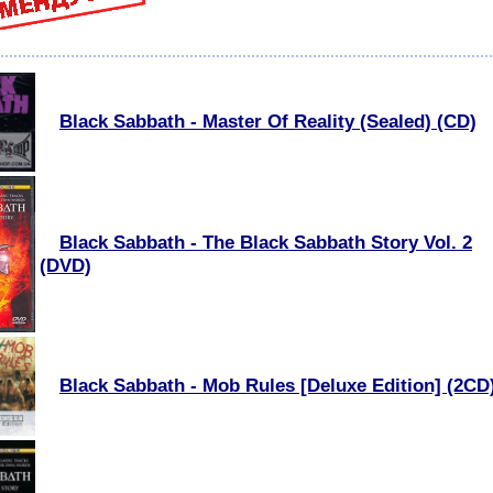
Black Sabbath - Master Of Reality (Sealed) (CD)
Black Sabbath - The Black Sabbath Story Vol. 2
(DVD)
Black Sabbath - Mob Rules [Deluxe Edition] (2CD