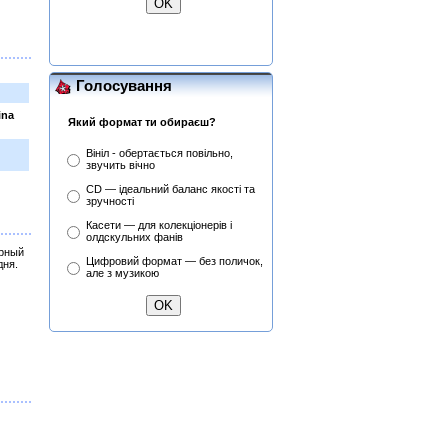
Голосування
ina
Який формат ти обираєш?
Вініл - обертається повільно,
звучить вічно
CD — ідеальний баланс якості та
зручності
Касети — для колекціонерів і
олдскульних фанів
орный
Цифровий формат — без поличок,
дня.
але з музикою