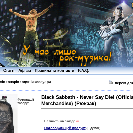
Статті
Афіша
Правила та контакти
F.A.Q.
хів товарів
одяг і аксесуари
/
версія дл
Black Sabbath - Never Say Die! (Officia
Фотографії
Merchandise) (Рюкзак)
товару:
Наявність на складі:
ні
Обговорити цей продукт
(0 думок)