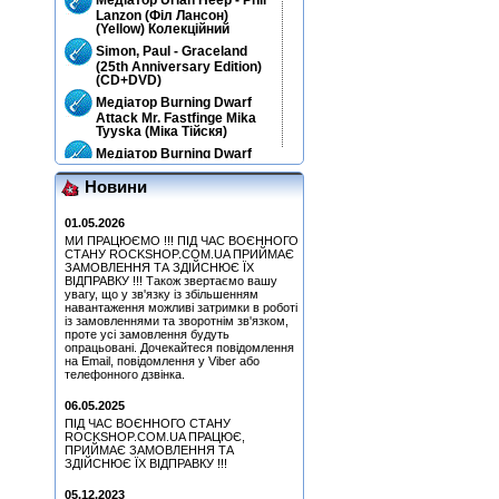
Lanzon (Філ Лансон)
(Yellow) Колекційний
Simon, Paul - Graceland
(25th Anniversary Edition)
(CD+DVD)
Медіатор Burning Dwarf
Attack Mr. Fastfinge Mika
Tyyska (Міка Тійскя)
Медіатор Burning Dwarf
Attack Mr. Fastfinge Mika
Tyyska (Міка Тійскя)
Новини
Медіатор Attack Mr.
Fastfinge Mika Tyyska
01.05.2026
(Black) (Міка Тійскя)
МИ ПРАЦЮЄМО !!! ПІД ЧАС ВОЄННОГО
СТАНУ ROCKSHOP.COM.UA ПРИЙМАЄ
Hart, Beth & Bonamassa,
ЗАМОВЛЕННЯ ТА ЗДІЙСНЮЄ ЇХ
Joe - Seesaw (CD)
ВІДПРАВКУ !!! Також звертаємо вашу
Медіатор Uriah Heep - Phil
увагу, що у зв'язку із збільшенням
навантаження можливі затримки в роботі
Lanzon (Філ Лансон) (Red)
із замовленнями та зворотнім зв'язком,
Колекційний
проте усі замовлення будуть
Медіатор Attack Mr.
опрацьовані. Дочекайтеся повідомлення
Fastfinge Mika Tyyska
на Email, повідомлення у Viber або
(Black) (Міка Тійскя)
телефонного дзвінка.
Медіатор Uriah Heep - Phil
06.05.2025
Lanzon (Філ Лансон)
ПІД ЧАС ВОЄННОГО СТАНУ
(Green) Колекційний
ROCKSHOP.COM.UA ПРАЦЮЄ,
Медіатор Accept Uwe Lulis
ПРИЙМАЄ ЗАМОВЛЕННЯ ТА
ЗДІЙСНЮЄ ЇХ ВІДПРАВКУ !!!
Медіатор Uriah Heep - Phil
05.12.2023