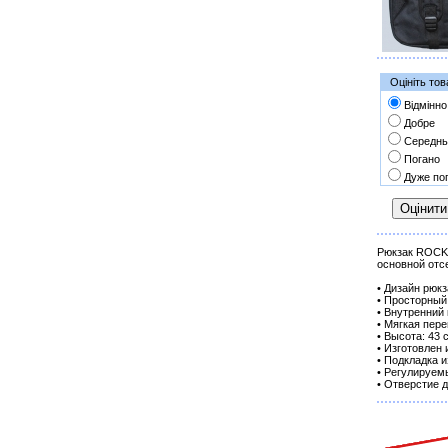
Оцініть тов
Відмінно
Добре
Середнь
Погано
Дуже по
Рюкзак ROCKS
основной отс
• Дизайн рюк
• Просторный
• Внутренний
• Мягкая пер
• Высота: 43 
• Изготовлен
• Подкладка 
• Регулируем
• Отверстие 