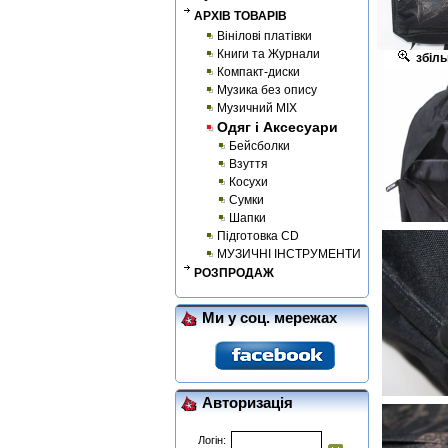
АРХІВ ТОВАРІВ
Вінілові платівки
Книги та Журнали
збіль
Компакт-диски
Музика без опису
Музичний MIX
Одяг і Аксесуари
Бейсболки
Взуття
Косухи
Сумки
Шапки
Підготовка CD
МУЗИЧНІ ІНСТРУМЕНТИ
РОЗПРОДАЖ
Ми у соц. мережах
Авторизація
Логін: