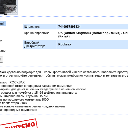
ар!
Штрих код:
7449957895834
!
Країна виробник:
UK (United Kingdom) (Великобритания) / Ch
(Китай)
о
Виробник/
Rocksax
Дистриб'ютор:
гано
AX идеально подходит для школы, фестивалей и всего остального. Заполните прост
ек и отрегулируйте ремешки, чтобы вы могли комфортно носить вещи в течение всего 
зака от ROCKSAX
 основной отсек с передним карманом на молнии
 карман для денег и ценных безделушек в основном отсеке
егородка для ноутбука в 15 -16 дюймов или планшета
см, ширина 30 см, глубина: 15 см
 из полиэфирного материала 900D
из полиэстера 210D
ые мягкие наплечные ремни и задняя панель
для проводных наушников