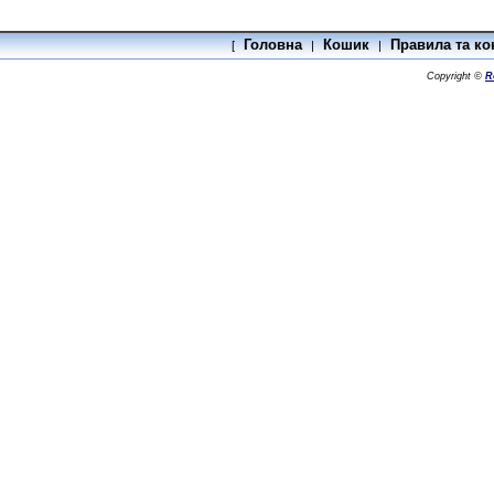
Головна
Кошик
Правила та ко
[
|
|
Copyright ©
R