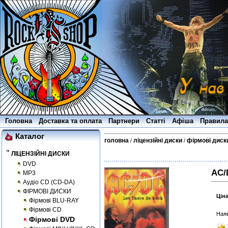
Головна
Доставка та оплата
Партнери
Статті
Афіша
Правила
Каталог
головна
ліцензійні диски
фірмові диск
/
/
ЛІЦЕНЗІЙНІ ДИСКИ
DVD
AC/
MP3
Аудіо CD (CD-DA)
ФІРМОВІ ДИСКИ
Цін
Фірмові BLU-RAY
Фірмові CD
Наяв
Фірмові DVD