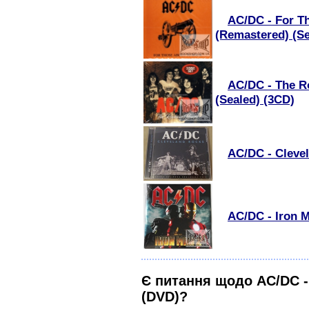
AC/DC - For T
(Remastered) (Se
AC/DC - The Ro
(Sealed) (3CD)
AC/DC - Cleve
AC/DC - Iron M
Є питання щодо AC/DC - 
(DVD)?