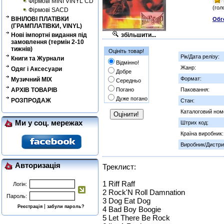
Фірмові MINI VINYL CD
(гол
Фірмові SACD
ВІНІЛОВІ ПЛАТІВКИ
Обг
(ГРАМПЛАТІВКИ, VINYL)
Нові імпортні видання під
збільшити...
замовлення (термін 2-10
тижнів)
Оцініть товар!
Рік/Дата релізу:
Книги та Журнали
Відмінно!
Жанр:
Одяг і Аксесуари
Добре
Формат:
Музичний MIX
Середньо
АРХІВ ТОВАРІВ
Погано
Паковання:
Дуже погано
РОЗПРОДАЖ
Стан:
Каталоговий ном
Ми у соц. мережах
Штрих код:
Країна виробник:
Виробник/Дистри
Авторизація
Треклист:
1 Riff Raff
Логін:
2 Rock'N Roll Damnation
Пароль:
3 Dog Eat Dog
|
Реєстрація
забули пароль?
4 Bad Boy Boogie
5 Let There Be Rock