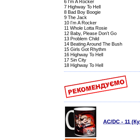
6 I'm A Rocker
7 Highway To Hell
8 Bad Boy Boogie
9 The Jack
10 I'm A Rocker
11 Whole Lotta Rosie
12 Baby, Please Don't Go
13 Problem Child
14 Beating Around The Bush
15 Girls Got Rhythm
16 Highway To Hell
17 Sin City
18 Highway To Hell
AC/DC - 11 (К