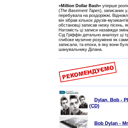
«Million Dollar Bash»
уперше розпо
(
The Basement Tapes
), записаних у
перебувала на роздоріжжі. Відновл
він зібрав кількох друзів-музиканті
обстановці записав низку пісень, як
Натомість ці записи назавжди зміни
Сід Гріффін детально аналізує ці т
глибоке музичне розуміння як самих
записали, та епохи, в яку вони бул
шанувальнику Ділана.
Dylan, Bob - P
(CD)
Bob Dylan - M