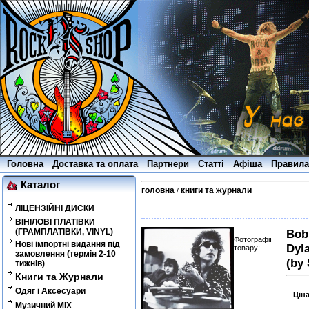
Головна
Доставка та оплата
Партнери
Статті
Афіша
Правила
Каталог
головна
книги та журнали
/
ЛІЦЕНЗІЙНІ ДИСКИ
ВІНІЛОВІ ПЛАТІВКИ
(ГРАМПЛАТІВКИ, VINYL)
Bob 
Фотографії
Нові імпортні видання під
Dyl
товару:
замовлення (термін 2-10
(by 
тижнів)
Книги та Журнали
Одяг і Аксесуари
Цін
Музичний MIX