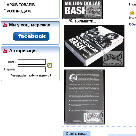
Наяв
АРХІВ ТОВАРІВ
РОЗПРОДАЖ
(гол
збільшити...
Ми у соц. мережах
Обг
Авторизація
Логін:
Пароль:
|
Реєстрація
забули пароль?
Оцініть товар!