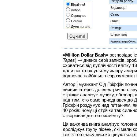
Рік/Дата релізу:
Відмінно!
Видавець:
Добре
Стан:
Середньо
Погано
Опис:
Дуже погано
Розмір:
Штрих код:
Країна виробник:
«Million Dollar Bash»
розповідає іс
Tapes
) — дивної серії записів, зр
сховатися від публічності влітку 1
дали поштовх усьому жанру америк
водночас найбільш незрозумілих пі
Автор і музикант Сід Гріффін почин
виявив інтерес до електричного зв
стрічки: аналізує музику, обговорює
над тим, хто саме приєднався до Д
Гріффін роздумує над питанням, я
40 років: чому ці стрічки так сильн
створював до того моменту?
Ця важлива книга аналізує головни
досліджує групу пісень, які мали 
і які з того часу високо цінуються 