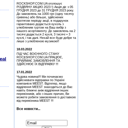
Lanzon (Філ Лансон)
ROCKSHOP.COM.UA оголошує
(Green) Колекційний
РІЗДВЯНУ АКЦІЮ 2023 !) Акція діє з 05
Медіатор Attack Mr.
ГРУДНЯ 2023 до 31 ГРУДНЯ 2023 року.
Fastfinge Mika Tyyska
До замовлень на 1000 грн (одну тисячу
(Міка Тійскя)
гривень) або більше, здійснених
протягом періоду акції, в подарунок
Медіатор Burning Dwarf
гарантовано додається кухоль з
Attack Mr. Fastfinge Mika
улюбленим гуртом на Ваш вибір з
Tyyska (Міка Тійскя)
нашого асортименту. До замовлень на 2
тисячі додається 2 кухлі, 3 тисячі = 3
Медіатор Jyrki
кухлі, і так далі. Нехай все буде добре та
лише з улюбленою музикою!!
Медіатор Attack Mr.
18.03.2022
Fastfinge Mika Tyyska
(Black) (Міка Тійскя)
ПІД ЧАС ВОЄННОГО СТАНУ
ROCKSHOP.COM.UA ПРАЦЮЄ,
eal
Медіатор Accept Uwe Lulis
ПРИЙМАЄ ЗАМОВЛЕННЯ ТА
ЗДІЙСНЮЄ ЇХ ВІДПРАВКУ !!!
Медіатор Uriah Heep - Phil
17.01.2022
Lanzon (Філ Лансон) (Blue)
Колекційний
Чудова новина!!! Ми починаємо
здійснювати відправки по Україні
Медіатор Uriah Heep - Phil
компанією MEEST. Відтепер, якщо
Lanzon (Філ Лансон)
відділення MEEST знаходиться до Вас
(Green) Колекційний
навіть ближче аніж відділення інших
перевізників, або з інших причин, Ви
можете робити замовлення із доставкою
від перевізника MEEST !!!
Все новости...
Підписатися на новини: