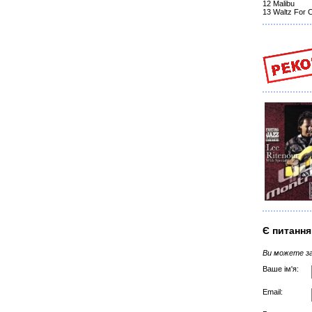
12 Malibu
13 Waltz For
Є питання
Ви можете за
Ваше ім'я:
Email: