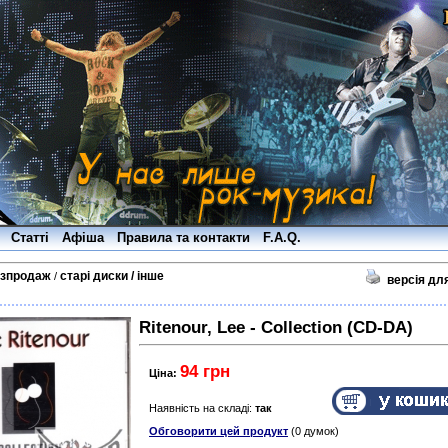
Статті
Афіша
Правила та контакти
F.A.Q.
озпродаж
старі диски / інше
/
версія дл
Ritenour, Lee - Collection (CD-DA)
94 грн
Ціна:
Наявність на складі:
так
Обговорити цей продукт
(0 думок)