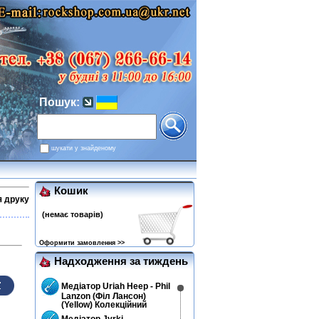
Пошук:
шукати у знайденому
Кошик
я друку
(немає товарів)
Оформити замовлення >>
Надходження за тиждень
Медіатор Uriah Heep - Phil
Lanzon (Філ Лансон)
(Yellow) Колекційний
Медіатор Jyrki