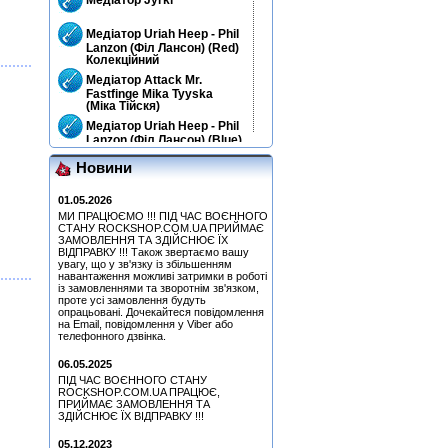
Медіатор Uriah Heep - Phil
Lanzon (Філ Лансон) (Red)
Колекційний
Медіатор Attack Mr.
Fastfinge Mika Tyyska
(Міка Тійскя)
Медіатор Uriah Heep - Phil
Lanzon (Філ Лансон) (Blue)
Колекційний
Новини
Медіатор Uriah Heep - Phil
Lanzon (Філ Лансон)
(Yellow) Колекційний
01.05.2026
МИ ПРАЦЮЄМО !!! ПІД ЧАС ВОЄННОГО
Медіатор Burning Dwarf
СТАНУ ROCKSHOP.COM.UA ПРИЙМАЄ
Attack Mr. Fastfinge Mika
ЗАМОВЛЕННЯ ТА ЗДІЙСНЮЄ ЇХ
Tyyska (Міка Тійскя)
ВІДПРАВКУ !!! Також звертаємо вашу
Медіатор Uriah Heep - Phil
увагу, що у зв'язку із збільшенням
навантаження можливі затримки в роботі
Lanzon (Філ Лансон) (Red)
із замовленнями та зворотнім зв'язком,
Колекційний
проте усі замовлення будуть
Медіатор Accept Uwe Lulis
опрацьовані. Дочекайтеся повідомлення
на Email, повідомлення у Viber або
телефонного дзвінка.
Медіатор Attack Mr.
Fastfinge Mika Tyyska
06.05.2025
(Black) (Міка Тійскя)
ПІД ЧАС ВОЄННОГО СТАНУ
Медіатор Uriah Heep - Phil
ROCKSHOP.COM.UA ПРАЦЮЄ,
Lanzon (Філ Лансон)
ПРИЙМАЄ ЗАМОВЛЕННЯ ТА
(Green) Колекційний
ЗДІЙСНЮЄ ЇХ ВІДПРАВКУ !!!
Медіатор Uriah Heep - Phil
05.12.2023