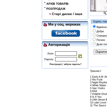
АРХІВ ТОВАРІВ
РОЗПРОДАЖ
Старі диски / інше
Оцініть тов
Ми у соц. мережах
Відмінно
Добре
Середнь
Погано
Авторизація
Дуже по
Логін:
Пароль:
|
Реєстрація
забули пароль?
Треклист:
1 Early A.M. At
2 Rio Funk
3 Night Rhyt
4 White Water
5 San Ysidro
6 ASA
7 Dolphin Dr
8 Is It You
9 24th Street
10 Latin Love
11 The Sauce