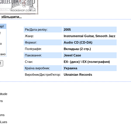
збільшити...
ар!
Рік/Дата релізу:
2005
!
Жанр:
Instrumental Guitar, Smooth Jazz
Формат:
Audio CD (CD-DA)
о
Поліграфія:
Вкладыш (2 стр.)
гано
Паковання:
Jewel Case
Стан:
EX- (диск) \ EX (полиграфия)
Країна виробник:
Украина
Виробник/Дистриб'ютор:
Ukrainian Records
titude
hms
eams
 BLues
r