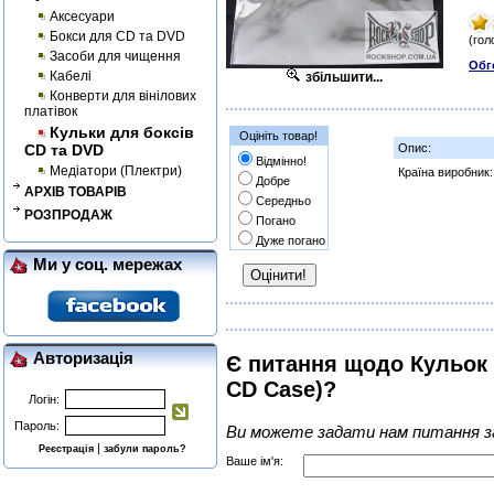
Аксесуари
Бокси для CD та DVD
(гол
Засоби для чищення
Обг
Кабелі
збільшити...
Конверти для вінілових
платівок
Кульки для боксів
Оцініть товар!
CD та DVD
Опис:
Відмінно!
Медіатори (Плектри)
Країна виробник:
Добре
АРХІВ ТОВАРІВ
Середньо
РОЗПРОДАЖ
Погано
Дуже погано
Ми у соц. мережах
Авторизація
Є питання щодо Кульок 
CD Case)?
Логін:
Пароль:
Ви можете задати нам питання з
|
Реєстрація
забули пароль?
Ваше ім'я: