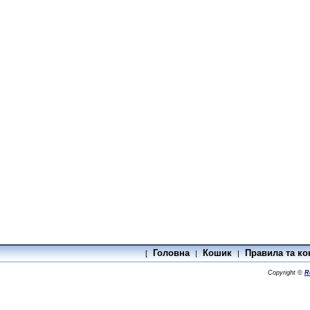
Головна
Кошик
Правила та ко
[
|
|
Copyright ©
R