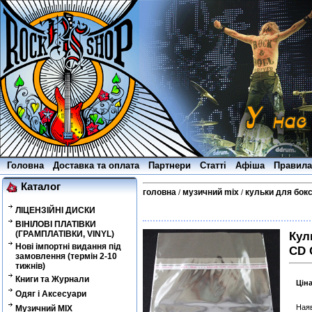
Головна
Доставка та оплата
Партнери
Статті
Афіша
Правила
Каталог
головна
музичний mix
кульки для бокс
/
/
ЛІЦЕНЗІЙНІ ДИСКИ
ВІНІЛОВІ ПЛАТІВКИ
(ГРАМПЛАТІВКИ, VINYL)
Кул
Нові імпортні видання під
CD 
замовлення (термін 2-10
тижнів)
Книги та Журнали
Цін
Одяг і Аксесуари
Наяв
Музичний MIX