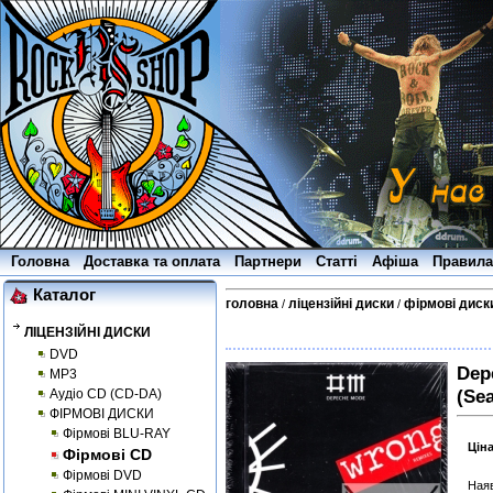
Головна
Доставка та оплата
Партнери
Статті
Афіша
Правила
Каталог
головна
ліцензійні диски
фірмові диск
/
/
ЛІЦЕНЗІЙНІ ДИСКИ
DVD
Dep
MP3
(Sea
Аудіо CD (CD-DA)
ФІРМОВІ ДИСКИ
Фірмові BLU-RAY
Цін
Фірмові CD
Фірмові DVD
Наяв