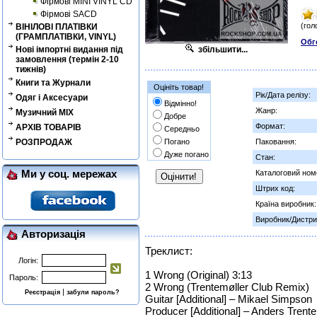
Фірмові MINI VINYL CD
Фірмові SACD
(гол
ВІНІЛОВІ ПЛАТІВКИ
(ГРАМПЛАТІВКИ, VINYL)
Обг
Нові імпортні видання під
збільшити...
замовлення (термін 2-10
тижнів)
Книги та Журнали
Оцініть товар!
Рік/Дата релізу:
Одяг і Аксесуари
Відмінно!
Жанр:
Музичний MIX
Добре
Формат:
АРХІВ ТОВАРІВ
Середньо
РОЗПРОДАЖ
Погано
Паковання:
Дуже погано
Стан:
Ми у соц. мережах
Каталоговий ном
Штрих код:
Країна виробник:
Виробник/Дистри
Авторизація
Треклист:
Логін:
1 Wrong (Original) 3:13
Пароль:
2 Wrong (Trentemøller Club Remix)
|
Реєстрація
забули пароль?
Guitar [Additional] – Mikael Simpson
Producer [Additional] – Anders Trent