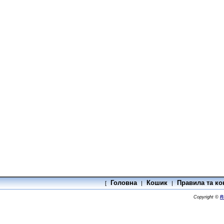
Головна
Кошик
Правила та ко
[
|
|
Copyright ©
R