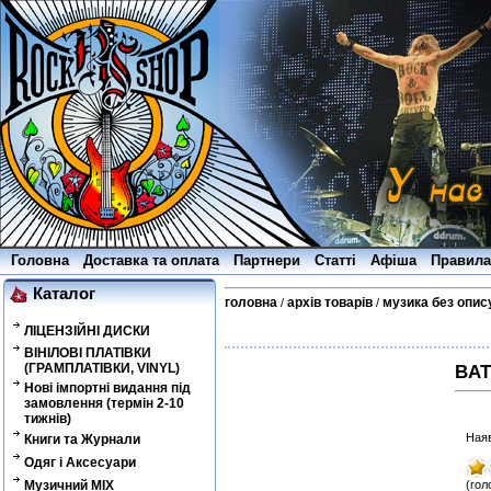
Головна
Доставка та оплата
Партнери
Статті
Афіша
Правила
Каталог
головна
архів товарів
музика без опис
/
/
ЛІЦЕНЗІЙНІ ДИСКИ
ВІНІЛОВІ ПЛАТІВКИ
(ГРАМПЛАТІВКИ, VINYL)
BAT
Нові імпортні видання під
замовлення (термін 2-10
тижнів)
Наяв
Книги та Журнали
Одяг і Аксесуари
Музичний MIX
(гол