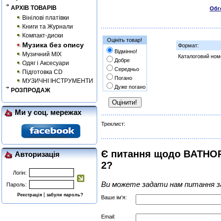
АРХІВ ТОВАРІВ
Обг
Вінілові платівки
Книги та Журнали
Компакт-диски
Оцініть товар!
Музика без опису
Формат:
Відмінно!
Музичний MIX
Каталоговий ном
Добре
Одяг і Аксесуари
Середньо
Підготовка CD
Погано
МУЗИЧНІ ІНСТРУМЕНТИ
Дуже погано
РОЗПРОДАЖ
Ми у соц. мережах
Треклист:
Є питання щодо BATHORY
Авторизація
2?
Логін:
Ви можете задати нам питання з
Пароль:
|
Реєстрація
забули пароль?
Ваше ім'я:
Email: