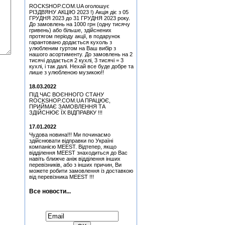
ROCKSHOP.COM.UA оголошує
Lanzon (Філ Лансон) (Blue)
РІЗДВЯНУ АКЦІЮ 2023 !) Акція діє з 05
Колекційний
ГРУДНЯ 2023 до 31 ГРУДНЯ 2023 року.
Медіатор Attack Mr.
До замовлень на 1000 грн (одну тисячу
Fastfinge Mika Tyyska
гривень) або більше, здійснених
(Міка Тійскя)
протягом періоду акції, в подарунок
гарантовано додається кухоль з
Quatro, Suzi - Freedom
улюбленим гуртом на Ваш вибір з
(CD)
нашого асортименту. До замовлень на 2
тисячі додається 2 кухлі, 3 тисячі = 3
Медіатор Accept Uwe Lulis
кухлі, і так далі. Нехай все буде добре та
лише з улюбленою музикою!!
Медіатор Jyrki
18.03.2022
ПІД ЧАС ВОЄННОГО СТАНУ
Медіатор Jyrki
ROCKSHOP.COM.UA ПРАЦЮЄ,
ПРИЙМАЄ ЗАМОВЛЕННЯ ТА
ЗДІЙСНЮЄ ЇХ ВІДПРАВКУ !!!
Медіатор Uriah Heep - Phil
Lanzon (Філ Лансон)
17.01.2022
(Green) Колекційний
Чудова новина!!! Ми починаємо
Медіатор Uriah Heep - Phil
здійснювати відправки по Україні
Lanzon (Філ Лансон) (Red)
компанією MEEST. Відтепер, якщо
Колекційний
відділення MEEST знаходиться до Вас
навіть ближче аніж відділення інших
Медіатор Uriah Heep - Phil
перевізників, або з інших причин, Ви
Lanzon (Філ Лансон)
можете робити замовлення із доставкою
(Green) Колекційний
від перевізника MEEST !!!
Все новости...
Підписатися на новини: