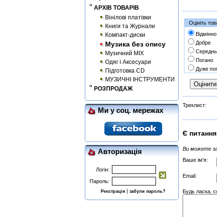
АРХІВ ТОВАРІВ
Вінілові платівки
Оцініть тов
Книги та Журнали
Відмінно
Компакт-диски
Добре
Музика без опису
Середнь
Музичний MIX
Погано
Одяг і Аксесуари
Дуже по
Підготовка CD
МУЗИЧНІ ІНСТРУМЕНТИ
РОЗПРОДАЖ
Треклист:
Ми у соц. мережах
Є питання
Ви можете за
Авторизація
Ваше ім'я:
Логін:
Email:
Пароль:
|
Будь ласка, 
Реєстрація
забули пароль?