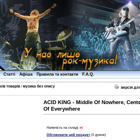
Статті
Афіша
Правила та контакти
F.A.Q.
хів товарів
музика без опису
/
версія дл
ACID KING - Middle Of Nowhere, Cent
Of Everywhere
Наявність на складі:
ні
Обговорити цей продукт
(0 думок)