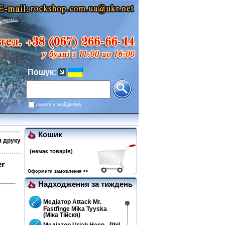
Пошук:
шукати у знайденому
Кошик
я друку
(немає товарів)
er
Оформити замовлення >>
Надходження за тиждень
Медіатор Attack Mr.
Fastfinge Mika Tyyska
(Міка Тійскя)
Медіатор Uriah Heep - Phil