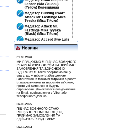
Lanzon (Філ Лансон)
(Yellow) Колекційний
Медіатор Burning Dwarf
Attack Mr. Fastfinge Mika
Tyyska (Міка Тійскя)
Медіатор Attack Mr.
Fastfinge Mika Tyyska
(Black) (Міка Тійскя)
Медіатор Accept Uwe Lulis
Новини
Медіатор Uriah Heep - Phil
Lanzon (Філ Лансон)
(Yellow) Колекційний
01.05.2026
МИ ПРАЦЮЄМО !!! ПІД ЧАС ВОЄННОГО
Медіатор Burning Dwarf
СТАНУ ROCKSHOP.COM.UA ПРИЙМАЄ
Attack Mr. Fastfinge Mika
ЗАМОВЛЕННЯ ТА ЗДІЙСНЮЄ ЇХ
Tyyska (Міка Тійскя)
ВІДПРАВКУ !!! Також звертаємо вашу
Медіатор Attack Mr.
увагу, що у зв'язку із збільшенням
навантаження можливі затримки в роботі
Fastfinge Mika Tyyska
із замовленнями та зворотнім зв'язком,
(Black) (Міка Тійскя)
проте усі замовлення будуть
Медіатор Uriah Heep - Phil
опрацьовані. Дочекайтеся повідомлення
Lanzon (Філ Лансон) (Red)
на Email, повідомлення у Viber або
Колекційний
телефонного дзвінка.
Медіатор Uriah Heep - Phil
06.05.2025
Lanzon (Філ Лансон)
ПІД ЧАС ВОЄННОГО СТАНУ
(Green) Колекційний
ROCKSHOP.COM.UA ПРАЦЮЄ,
Медіатор Uriah Heep - Phil
ПРИЙМАЄ ЗАМОВЛЕННЯ ТА
Lanzon (Філ Лансон) (Blue)
ЗДІЙСНЮЄ ЇХ ВІДПРАВКУ !!!
Колекційний
05.12.2023
Медіатор Uriah Heep - Phil