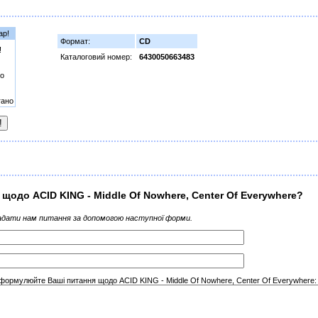
ар!
Формат:
CD
!
Каталоговий номер:
6430050663483
о
гано
 щодо ACID KING - Middle Of Nowhere, Center Of Everywhere?
дати нам питання за допомогою наступної форми.
сформулюйте Ваші питання щодо ACID KING - Middle Of Nowhere, Center Of Everywhere: