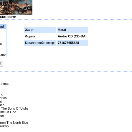
більшити...
ар!
Жанр:
Metal
!
Формат:
Audio CD (CD-DA)
Каталоговий номер:
781676655328
о
гано
Isthmus
ing
eries
al
ace
f The Sons Of Uisliu
Name Of God
age
From The North Side
rolatry