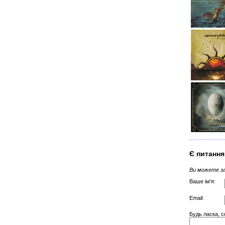
Є питання
Ви можете за
Ваше ім'я:
Email:
Будь ласка, с