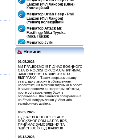
Lanzon (Філ Лансон) (Blue)
Колекційний
Медіатор Uriah Heep - Phil
Lanzon (Філ Лансон)
(Yellow) Колекційний
Медіатор Attack Mr.
Fastfinge Mika Tyyska
(Міка Тійскя)
Медіатор Jyrki
Новини
Медіатор Accept Uwe Lulis
01.05.2026
Медіатор Uriah Heep - Phil
МИ ПРАЦЮЄМО !!! ПІД ЧАС ВОЄННОГО
Lanzon (Філ Лансон) (Blue)
СТАНУ ROCKSHOP.COM.UA ПРИЙМАЄ
Колекційний
ЗАМОВЛЕННЯ ТА ЗДІЙСНЮЄ ЇХ
Медіатор Uriah Heep - Phil
ВІДПРАВКУ !!! Також звертаємо вашу
увагу, що у зв'язку із збільшенням
Lanzon (Філ Лансон)
навантаження можливі затримки в роботі
(Yellow) Колекційний
із замовленнями та зворотнім зв'язком,
Медіатор Uriah Heep - Phil
проте усі замовлення будуть
Lanzon (Філ Лансон) (Red)
опрацьовані. Дочекайтеся повідомлення
Колекційний
на Email, повідомлення у Viber або
телефонного дзвінка.
Медіатор Uriah Heep - Phil
Lanzon (Філ Лансон)
06.05.2025
(Green) Колекційний
ПІД ЧАС ВОЄННОГО СТАНУ
Медіатор Burning Dwarf
ROCKSHOP.COM.UA ПРАЦЮЄ,
Attack Mr. Fastfinge Mika
ПРИЙМАЄ ЗАМОВЛЕННЯ ТА
Tyyska (Міка Тійскя)
ЗДІЙСНЮЄ ЇХ ВІДПРАВКУ !!!
Медіатор Uriah Heep - Phil
05.12.2023