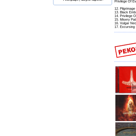
Privilege Of Ev
12. Pilgrimag
13. Black Emb
14. Privilege O
15. Misery Pat
16. Vulgar Nec
17. Excursing