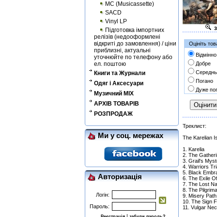
MC (Musicassette)
SACD
Vinyl LP
з
Підготовка імпортних
релізів (недооформлені
відкриті до замовлення) / ціни
Оцініть тов
приблизні, актуальні
Відмінно
уточнюйте по телефону або
ел. поштою
Добре
Середнь
Книги та Журнали
Погано
Одяг і Аксесуари
Дуже по
Музичний MIX
АРХІВ ТОВАРІВ
РОЗПРОДАЖ
Треклист:
Ми у соц. мережах
The Karelian 
1. Karelia
2. The Gather
3. Grail's Myst
4. Warriors Tri
5. Black Embr
Авторизація
6. The Exile O
7. The Lost 
8. The Pilgrim
Логін:
9. Misery Path
10. The Sign 
Пароль:
11. Vulgar Nec
|
Реєстрація
забули пароль?