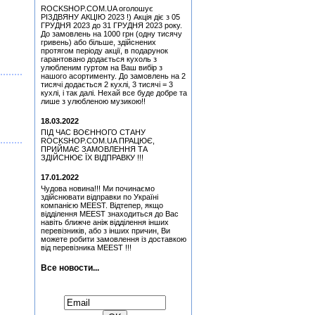
Lanzon (Філ Лансон)
ROCKSHOP.COM.UA оголошує
(Green) Колекційний
РІЗДВЯНУ АКЦІЮ 2023 !) Акція діє з 05
Медіатор Uriah Heep - Phil
ГРУДНЯ 2023 до 31 ГРУДНЯ 2023 року.
Lanzon (Філ Лансон) (Red)
До замовлень на 1000 грн (одну тисячу
Колекційний
гривень) або більше, здійснених
протягом періоду акції, в подарунок
Медіатор Jyrki
гарантовано додається кухоль з
улюбленим гуртом на Ваш вибір з
нашого асортименту. До замовлень на 2
Медіатор Accept Uwe Lulis
тисячі додається 2 кухлі, 3 тисячі = 3
кухлі, і так далі. Нехай все буде добре та
лише з улюбленою музикою!!
Медіатор Attack Mr.
Fastfinge Mika Tyyska
18.03.2022
(Black) (Міка Тійскя)
ПІД ЧАС ВОЄННОГО СТАНУ
Медіатор Attack Mr.
ROCKSHOP.COM.UA ПРАЦЮЄ,
Fastfinge Mika Tyyska
ПРИЙМАЄ ЗАМОВЛЕННЯ ТА
(Black) (Міка Тійскя)
ЗДІЙСНЮЄ ЇХ ВІДПРАВКУ !!!
Медіатор Burning Dwarf
17.01.2022
Attack Mr. Fastfinge Mika
Tyyska (Міка Тійскя)
Чудова новина!!! Ми починаємо
здійснювати відправки по Україні
Медіатор Uriah Heep - Phil
компанією MEEST. Відтепер, якщо
Lanzon (Філ Лансон)
відділення MEEST знаходиться до Вас
(Green) Колекційний
навіть ближче аніж відділення інших
перевізників, або з інших причин, Ви
можете робити замовлення із доставкою
від перевізника MEEST !!!
Все новости...
Підписатися на новини: