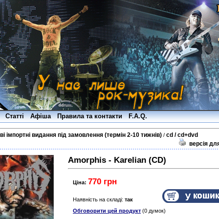
Статті
Афіша
Правила та контакти
F.A.Q.
ві імпортні видання під замовлення (термін 2-10 тижнів)
cd / cd+dvd
/
версія дл
Amorphis - Karelian (CD)
770 грн
Ціна:
Наявність на складі:
так
Обговорити цей продукт
(0 думок)