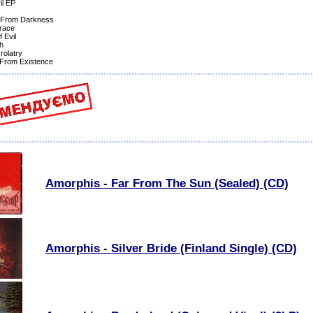
il EP
e From Darkness
race
f Evil
h
rolatry
 From Existence
Amorphis - Far From The Sun (Sealed) (CD)
Amorphis - Silver Bride (Finland Single) (CD)