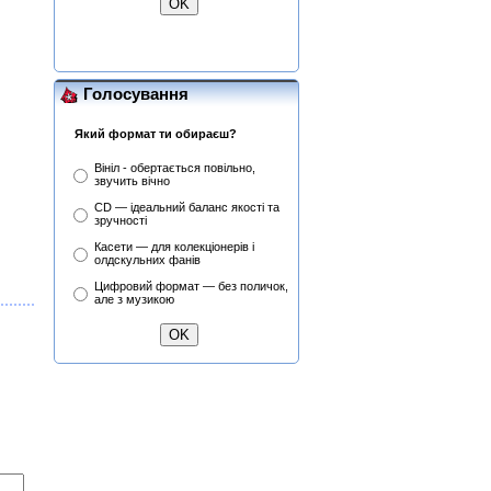
Голосування
Який формат ти обираєш?
Вініл - обертається повільно,
звучить вічно
CD — ідеальний баланс якості та
зручності
Касети — для колекціонерів і
олдскульних фанів
Цифровий формат — без поличок,
але з музикою