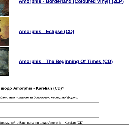
Amorphis - Borderland (Coloured Vinyl) (2LP)
Amorphis - Eclipse (CD)
Amorphis - The Beginning Of Times (CD)
 щодо Amorphis - Karelian (CD)?
дати нам питання за допомогою наступної форми.
формулюйте Ваші питання щодо Amorphis - Karelian (CD):