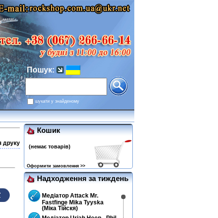
Пошук:
шукати у знайденому
Кошик
я друку
(немає товарів)
Оформити замовлення >>
Надходження за тиждень
Медіатор Attack Mr.
Fastfinge Mika Tyyska
(Міка Тійскя)
Медіатор Uriah Heep - Phil