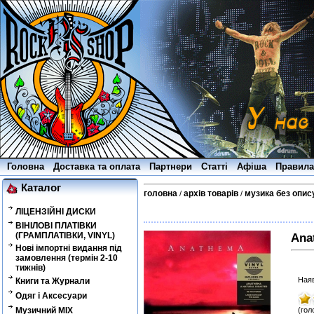
Головна
Доставка та оплата
Партнери
Статті
Афіша
Правила
Каталог
головна
архів товарів
музика без опис
/
/
ЛІЦЕНЗІЙНІ ДИСКИ
ВІНІЛОВІ ПЛАТІВКИ
(ГРАМПЛАТІВКИ, VINYL)
Ana
Нові імпортні видання під
замовлення (термін 2-10
тижнів)
Наяв
Книги та Журнали
Одяг і Аксесуари
Музичний MIX
(гол