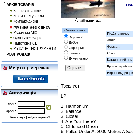
АРХІВ ТОВАРІВ
Обг
Вінілові платівки
Книги та Журнали
збільшити...
Компакт-диски
Музика без опису
Оцініть товар!
Музичний MIX
Рік/Дата релізу:
Відмінно!
Одяг і Аксесуари
Жанр:
Добре
Підготовка CD
Формат:
Середньо
МУЗИЧНІ ІНСТРУМЕНТИ
Погано
Стан:
РОЗПРОДАЖ
Дуже погано
Каталоговий ном
Країна виробник:
Ми у соц. мережах
Виробник/Дистри
Треклист:
Авторизація
LP:
Логін:
1. Harmonium
2. Balance
Пароль:
3. Closer
|
Реєстрація
забули пароль?
4. Are You There?
5. Childhood Dream
6. Pulled Under At 2000 Metres A Se