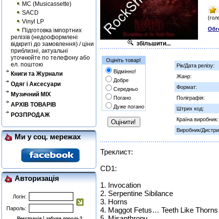
MC (Musicassette)
SACD
(гол
Vinyl LP
Обг
Підготовка імпортних
релізів (недооформлені
збільшити...
відкриті до замовлення) / ціни
приблизні, актуальні
уточнюйте по телефону або
Оцініть товар!
ел. поштою
Рік/Дата релізу:
Відмінно!
Книги та Журнали
Жанр:
Добре
Одяг і Аксесуари
Формат:
Середньо
Музичний MIX
Погано
Поліграфія:
АРХІВ ТОВАРІВ
Дуже погано
Штрих код:
РОЗПРОДАЖ
Країна виробник:
Виробник/Дистри
Ми у соц. мережах
Треклист:
CD1:
Авторизація
1. Invocation
2. Serpentine Sibilance
Логін:
3. Horns
Пароль:
4. Maggot Fetus… Teeth Like Thorns
5. Misanthropy
|
Реєстрація
забули пароль?