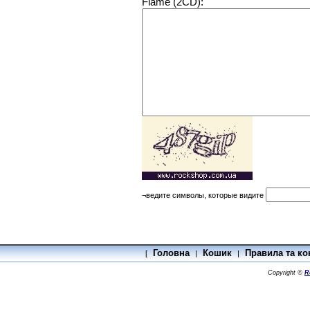
Flame (2CD):
¬ведите символы, которые видите
Головна
Кошик
Правила та ко
[
|
|
Copyright ©
R