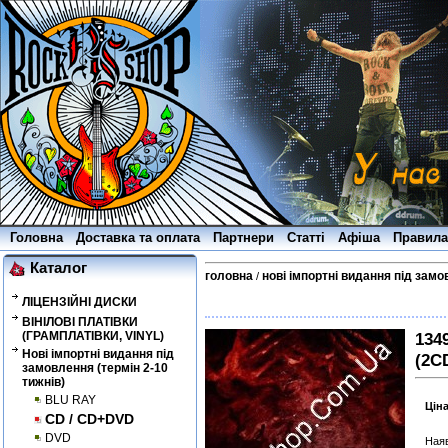
Головна
Доставка та оплата
Партнери
Статті
Афіша
Правила
Каталог
головна
нові імпортні видання під замо
/
ЛІЦЕНЗІЙНІ ДИСКИ
ВІНІЛОВІ ПЛАТІВКИ
(ГРАМПЛАТІВКИ, VINYL)
1349
Нові імпортні видання під
(2C
замовлення (термін 2-10
тижнів)
BLU RAY
Цін
CD / CD+DVD
DVD
Наяв