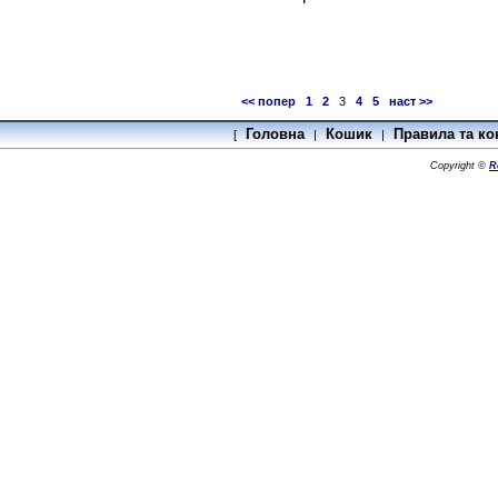
<< попер
1
2
3
4
5
наст >>
Головна
Кошик
Правила та ко
[
|
|
Copyright ©
R