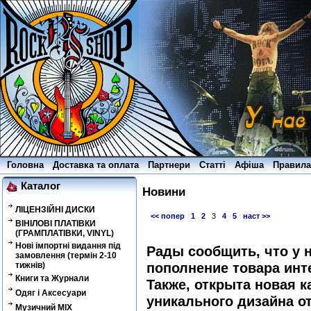
Головна
Доставка та оплата
Партнери
Статті
Афіша
Правила
Каталог
Новини
ЛІЦЕНЗІЙНІ ДИСКИ
<< попер
1
2
3
4
5
наст >>
ВІНІЛОВІ ПЛАТІВКИ
(ГРАМПЛАТІВКИ, VINYL)
Нові імпортні видання під
Рады сообщить, что у
замовлення (термін 2-10
пополнение товара инт
тижнів)
Книги та Журнали
Также, открыта новая к
Одяг і Аксесуари
уникального дизайна о
Музичний MIX