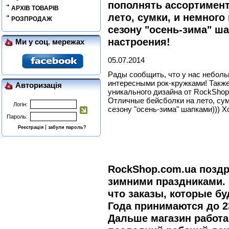
пополнять ассортимент
АРХІВ ТОВАРІВ
лето, сумки, и немного
РОЗПРОДАЖ
сезону "осень-зима" ш
настроения!
Ми у соц. мережах
05.07.2014
Рады сообщить, что у нас небол
интересными рок-кружками! Также
Авторизація
уникального дизайна от RockShop
Отличные бейсболки на лето, сум
Логін:
сезону "осень-зима" шапками))) 
Пароль:
|
Реєстрація
забули пароль?
RockShop.com.ua позд
зимними праздниками.
что заказы, которые бу
Года принимаются до 2
Дальше магазин работ