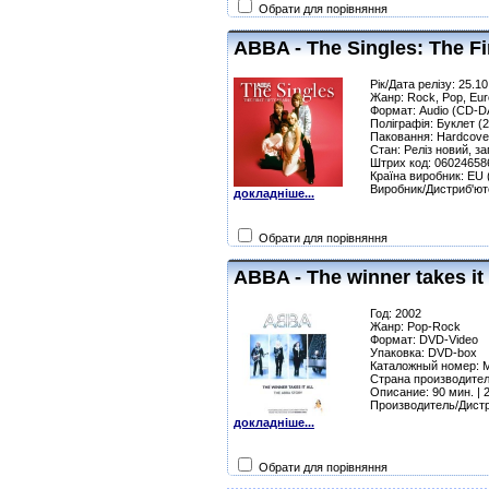
Обрати для порівняння
ABBA - The Singles: The Fir
Рік/Дата релізу: 25.1
Жанр: Rock, Pop, Eur
Формат: Audio (CD-D
Поліграфія: Буклет (2
Паковання: Hardcove
Стан: Реліз новий, з
Штрих код: 06024658
Країна виробник: EU
Виробник/Дистриб'юто
докладніше...
Обрати для порівняння
ABBA - The winner takes it 
Год: 2002
Жанр: Pop-Rock
Формат: DVD-Video
Упаковка: DVD-box
Каталожный номер:
Страна производител
Описание: 90 мин. | 2
Производитель/Дист
докладніше...
Обрати для порівняння