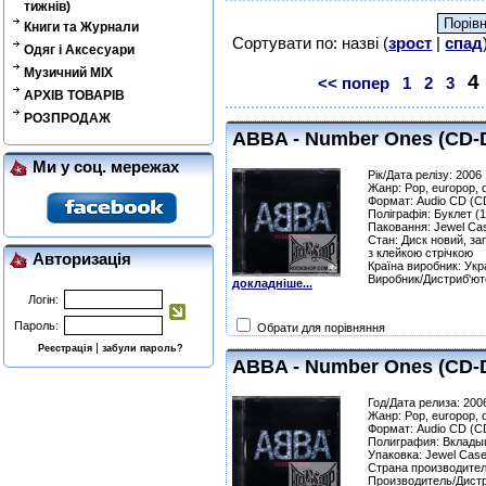
тижнів)
Книги та Журнали
Сортувати по: назві (
зрост
|
спад
Одяг і Аксесуари
Музичний MIX
4
<< попер
1
2
3
АРХІВ ТОВАРІВ
РОЗПРОДАЖ
ABBA - Number Ones (CD-
Ми у соц. мережах
Рік/Дата релізу: 2006
Жанр: Pop, europop, d
Формат: Audio CD (C
Поліграфія: Буклет (1
Паковання: Jewel Ca
Стан: Диск новий, за
з клейкою стрічкою
Авторизація
Країна виробник: Укр
Виробник/Дистриб'юто
докладніше...
Логін:
Пароль:
Обрати для порівняння
|
Реєстрація
забули пароль?
ABBA - Number Ones (CD-
Год/Дата релиза: 200
Жанр: Pop, europop, d
Формат: Audio CD (C
Полиграфия: Вкладыш
Упаковка: Jewel Cas
Страна производител
Производитель/Дистр