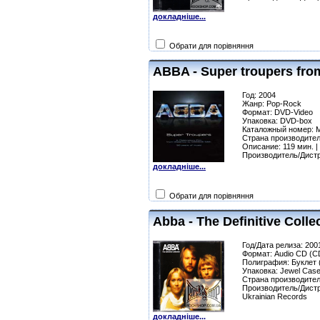
докладніше...
Обрати для порівняння
ABBA - Super troupers fr
Год: 2004
Жанр: Pop-Rock
Формат: DVD-Video
Упаковка: DVD-box
Каталожный номер:
Страна производител
Описание: 119 мин. | 
Производитель/Дист
докладніше...
Обрати для порівняння
Abba - The Definitive Coll
Год/Дата релиза: 200
Формат: Audio CD (C
Полиграфия: Буклет (
Упаковка: Jewel Cas
Страна производител
Производитель/Дистри
Ukrainian Records
докладніше...