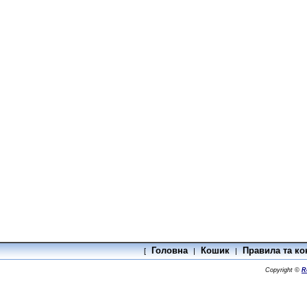
Головна
Кошик
Правила та ко
[
|
|
Copyright ©
R