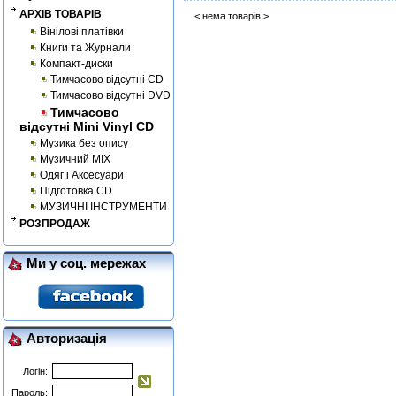
АРХІВ ТОВАРІВ
< нема товарів >
Вінілові платівки
Книги та Журнали
Компакт-диски
Тимчасово відсутні CD
Тимчасово відсутні DVD
Тимчасово
відсутні Mini Vinyl CD
Музика без опису
Музичний MIX
Одяг і Аксесуари
Підготовка CD
МУЗИЧНІ ІНСТРУМЕНТИ
РОЗПРОДАЖ
Ми у соц. мережах
Авторизація
Логін:
Пароль: