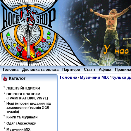
Головна
Доставка та оплата
Партнери
Статті
Афіша
Правила
Головна
Музичний MIX
Кульки д
/
/
Каталог
ЛІЦЕНЗІЙНІ ДИСКИ
ВІНІЛОВІ ПЛАТІВКИ
(ГРАМПЛАТІВКИ, VINYL)
Нові імпортні видання під
замовлення (термін 2-10
тижнів)
Книги та Журнали
Одяг і Аксесуари
Музичний MIX