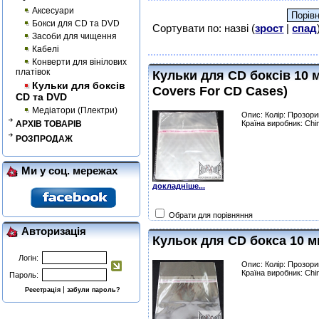
Аксесуари
Бокси для CD та DVD
Сортувати по: назві (
зрост
|
спад
Засоби для чищення
Кабелі
Конверти для вінілових
платівок
Кульки для CD боксів 10 м
Кульки для боксів
Covers For CD Cases)
CD та DVD
Медіатори (Плектри)
Опис: Колір: Прозори
АРХІВ ТОВАРІВ
Країна виробник: Chi
РОЗПРОДАЖ
Ми у соц. мережах
докладніше...
Обрати для порівняння
Авторизація
Кульок для CD бокса 10 м
Логін:
Опис: Колір: Прозори
Країна виробник: Chi
Пароль:
|
Реєстрація
забули пароль?