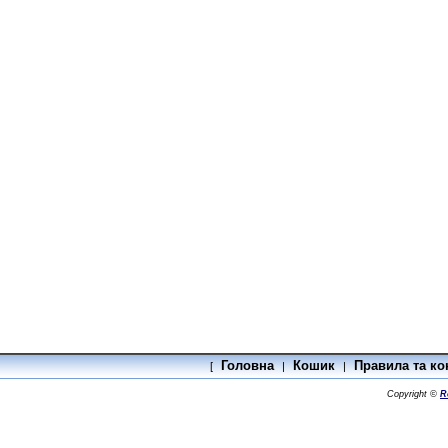
Головна
Кошик
Правила та ко
[
|
|
Copyright ©
R