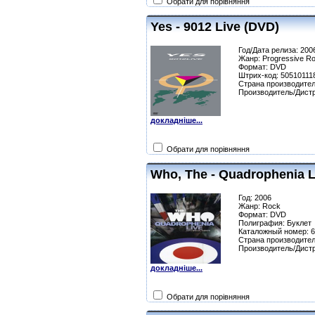
Обрати для порівняння
Yes - 9012 Live (DVD)
Год/Дата релиза: 200
Жанр: Progressive R
Формат: DVD
Штрих-код: 50510111
Страна производител
Производитель/Дист
докладніше...
Обрати для порівняння
Who, The - Quadrophenia L
Год: 2006
Жанр: Rock
Формат: DVD
Полиграфия: Буклет
Каталожный номер: 
Страна производител
Производитель/Дист
докладніше...
Обрати для порівняння