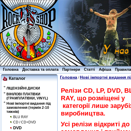
Головна
Доставка та оплата
Партнери
Статті
Афіша
Правила
Головна
Нові імпортні видання пі
/
Каталог
ЛІЦЕНЗІЙНІ ДИСКИ
Релізи CD, LP, DVD, B
ВІНІЛОВІ ПЛАТІВКИ
RAY, що розміщені у
(ГРАМПЛАТІВКИ, VINYL)
Нові імпортні видання під
категорії лише заруб
замовлення (термін 2-10
тижнів)
виробництва.
BLU RAY
CD / CD+DVD
Усі релізи відкриті до
DVD