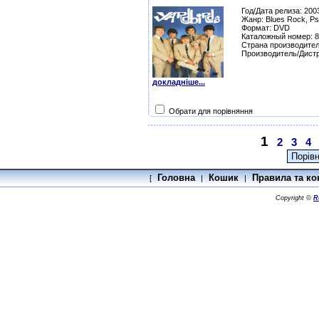
Год/Дата релиза: 200
Жанр: Blues Rock, Ps
Формат: DVD
Каталожный номер: 
Страна производител
Производитель/Дист
докладніше...
Обрати для порівняння
1
2
3
4
Головна
Кошик
Правила та ко
[
|
|
Copyright ©
R