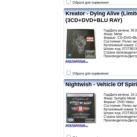
Обрати для порівняння
Kreator - Dying Alive (Limi
(3CD+DVD+BLU RAY)
Год/Дата релиза: 30.
Жанр: Metal
Формат: CD+DVD+Bl
Состояние: Релиз за
Каталожный номер: 
Штрих-код: 0727361
Страна производител
Производитель/Дистр
докладніше...
Обрати для порівняння
Nightwish - Vehicle Of Spir
Год/Дата релиза: 16.
Жанр: Sympho Metal
Формат: DVD-Video
Состояние: Релиз за
Каталожный номер: 
Штрих-код: 0727361
Страна производител
Производитель/Дистр
докладніше...