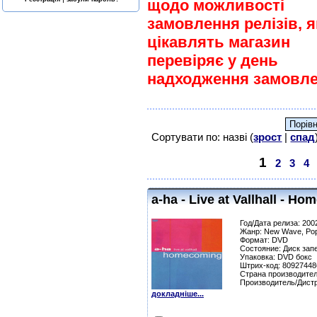
щодо можливості
замовлення релізів, я
цікавлять магазин
перевіряє у день
надходження замовле
Сортувати по: назві (
зрост
|
спад
1
2
3
4
a-ha - Live at Vallhall - H
Год/Дата релиза: 200
Жанр: New Wave, Po
Формат: DVD
Состояние: Диск зап
Упаковка: DVD бокс
Штрих-код: 8092744
Страна производител
Производитель/Дистр
докладніше...