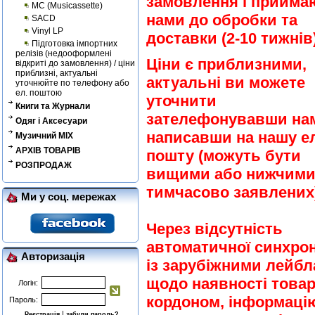
замовлення і прийма
MC (Musicassette)
нами до обробки та
SACD
Vinyl LP
доставки (2-10 тижнів)
Підготовка імпортних
релізів (недооформлені
Ціни є приблизними,
відкриті до замовлення) / ціни
приблизні, актуальні
актуальні ви можете
уточнюйте по телефону або
ел. поштою
уточнити
Книги та Журнали
зателефонувавши на
Одяг і Аксесуари
написавши на нашу ел
Музичний MIX
АРХІВ ТОВАРІВ
пошту (можуть бути
РОЗПРОДАЖ
вищими або нижчими
тимчасово заявлених)
Ми у соц. мережах
Через відсутність
автоматичної синхрон
Авторизація
із зарубіжними лейб
щодо наявності товар
Логін:
кордоном, інформаці
Пароль:
|
Реєстрація
забули пароль?