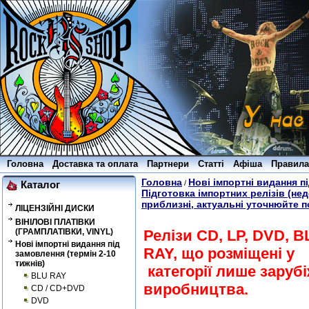
Головна
Доставка та оплата
Партнери
Статті
Афіша
Правила
Головна
Нові імпортні видання пі
/
Каталог
Підготовка імпортних релізів (не
приблизні, актуальні уточнюйте 
ЛІЦЕНЗІЙНІ ДИСКИ
ВІНІЛОВІ ПЛАТІВКИ
(ГРАМПЛАТІВКИ, VINYL)
Релізи CD, LP, DVD, B
Нові імпортні видання під
RAY, що розміщені у
замовлення (термін 2-10
тижнів)
категорії лише заруб
BLU RAY
виробництва.
CD / CD+DVD
DVD