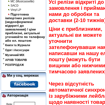
Усі релізи відкриті до
MC (Musicassette)
SACD
замовлення і прийма
Vinyl LP
нами до обробки та
Підготовка
імпортних релізів
доставки (2-10 тижнів)
(недооформлені
відкриті до
Ціни є приблизними,
замовлення) / ціни
приблизні, актуальні
актуальні ви можете
уточнюйте по телефону
уточнити
або ел. поштою
Книги та Журнали
зателефонувавши на
Одяг і Аксесуари
написавши на нашу ел
Музичний MIX
пошту (можуть бути
АРХІВ ТОВАРІВ
вищими або нижчими
РОЗПРОДАЖ
тимчасово заявлених)
Ми у соц. мережах
Через відсутність
автоматичної синхрон
із зарубіжними лейб
Авторизація
щодо наявності товар
Логін: