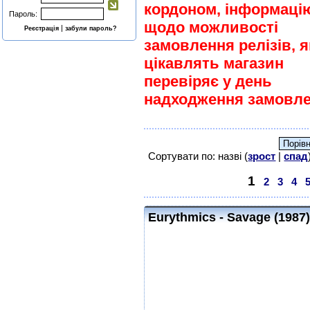
кордоном, інформаці
Пароль:
щодо можливості
|
Реєстрація
забули пароль?
замовлення релізів, я
цікавлять магазин
перевіряє у день
надходження замовле
Сортувати по: назві (
зрост
|
спад
1
2
3
4
Eurythmics - Savage (1987)