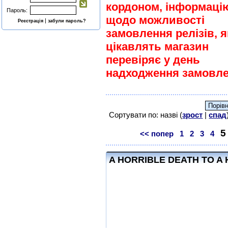
кордоном, інформаці
Пароль:
щодо можливості
|
Реєстрація
забули пароль?
замовлення релізів, я
цікавлять магазин
перевіряє у день
надходження замовле
Сортувати по: назві (
зрост
|
спад
5
<< попер
1
2
3
4
A HORRIBLE DEATH TO A 