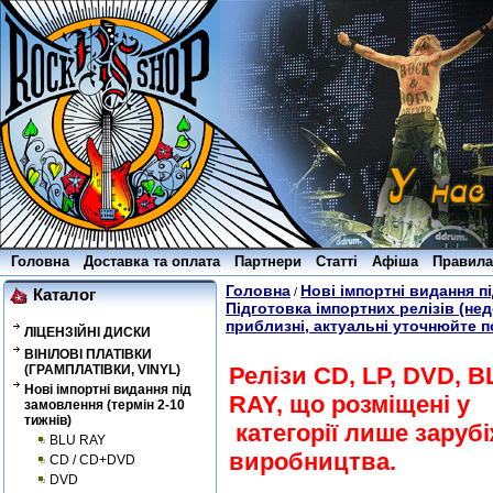
Головна
Доставка та оплата
Партнери
Статті
Афіша
Правила
Головна
Нові імпортні видання пі
/
Каталог
Підготовка імпортних релізів (не
приблизні, актуальні уточнюйте 
ЛІЦЕНЗІЙНІ ДИСКИ
ВІНІЛОВІ ПЛАТІВКИ
(ГРАМПЛАТІВКИ, VINYL)
Релізи CD, LP, DVD, B
Нові імпортні видання під
RAY, що розміщені у
замовлення (термін 2-10
тижнів)
категорії лише заруб
BLU RAY
виробництва.
CD / CD+DVD
DVD