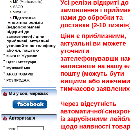
Усі релізи відкриті до
MC (Musicassette)
SACD
замовлення і прийма
Vinyl LP
нами до обробки та
Підготовка
імпортних релізів
доставки (2-10 тижнів)
(недооформлені
відкриті до
Ціни є приблизними,
замовлення) / ціни
приблизні, актуальні
актуальні ви можете
уточнюйте по телефону
уточнити
або ел. поштою
Книги та Журнали
зателефонувавши на
Одяг і Аксесуари
написавши на нашу ел
Музичний MIX
пошту (можуть бути
АРХІВ ТОВАРІВ
вищими або нижчими
РОЗПРОДАЖ
тимчасово заявлених)
Ми у соц. мережах
Через відсутність
автоматичної синхрон
із зарубіжними лейб
Авторизація
щодо наявності товар
Логін: