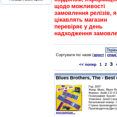
щодо можливості
замовлення релізів, я
цікавлять магазин
перевіряє у день
надходження замовле
Сортувати по: назві (
зрост
|
спад
3
<< попер
1
2
Blues Brothers, The - Best
Год: 2007
Жанр: Blues, Blues-R
Формат: Audio CD (C
Полиграфия: Буклет
Упаковка: Jewel Сas
Каталожный номер: 
Страна производител
Производитель/Дист
докладніше...