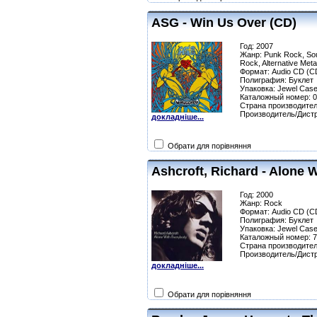
ASG - Win Us Over (CD)
Год: 2007
Жанр: Punk Rock, Sou
Rock, Alternative Meta
Формат: Audio CD (C
Полиграфия: Буклет
Упаковка: Jewel Сas
Каталожный номер: 
Страна производител
Производитель/Дис
докладніше...
Обрати для порівняння
Ashcroft, Richard - Alone 
Год: 2000
Жанр: Rock
Формат: Audio CD (C
Полиграфия: Буклет
Упаковка: Jewel Сas
Каталожный номер: 
Страна производител
Производитель/Дист
докладніше...
Обрати для порівняння