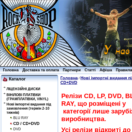
Головна
Доставка та оплата
Партнери
Статті
Афіша
Правила
Головна
Нові імпортні видання пі
/
Каталог
CD+DVD
ЛІЦЕНЗІЙНІ ДИСКИ
Релізи CD, LP, DVD, B
ВІНІЛОВІ ПЛАТІВКИ
(ГРАМПЛАТІВКИ, VINYL)
RAY, що розміщені у
Нові імпортні видання під
замовлення (термін 2-10
категорії лише заруб
тижнів)
виробництва.
BLU RAY
CD / CD+DVD
Усі релізи відкриті до
DVD