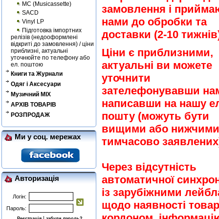
MC (Musicassette)
замовлення і прийма
SACD
нами до обробки та
Vinyl LP
Підготовка імпортних
доставки (2-10 тижнів)
релізів (недооформлені
відкриті до замовлення) / ціни
Ціни є приблизними,
приблизні, актуальні
уточнюйте по телефону або
актуальні ви можете
ел. поштою
Книги та Журнали
уточнити
Одяг і Аксесуари
зателефонувавши на
Музичний MIX
написавши на нашу ел
АРХІВ ТОВАРІВ
пошту (можуть бути
РОЗПРОДАЖ
вищими або нижчими
Ми у соц. мережах
тимчасово заявлених)
Через відсутність
автоматичної синхрон
Авторизація
із зарубіжними лейб
Логін:
щодо наявності товар
Пароль:
кордоном, інформаці
|
Реєстрація
забули пароль?