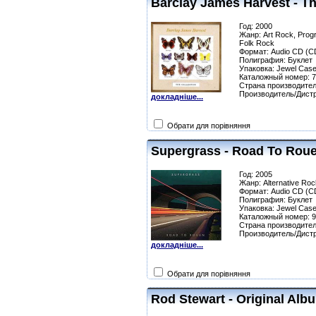
Barclay James Harvest - Th
Год: 2000
Жанр: Art Rock, Prog
Folk Rock
Формат: Audio CD (C
Полиграфия: Буклет
Упаковка: Jewel Сas
Каталожный номер: 
Страна производител
Производитель/Дист
докладніше...
Обрати для порівняння
Supergrass - Road To Roue
Год: 2005
Жанр: Alternative Roc
Формат: Audio CD (C
Полиграфия: Буклет
Упаковка: Jewel Сas
Каталожный номер: 
Страна производител
Производитель/Дист
докладніше...
Обрати для порівняння
Rod Stewart - Original Alb