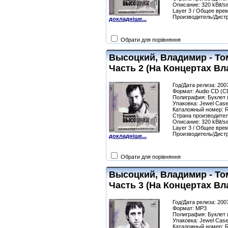
Описание: 320 kBit/se
Layer 3 / Общее врем
Производитель/Дист
докладніше...
Обрати для порівняння
Высоцкий, Владимир - То
Часть 2 (На Концертах В
Год/Дата релиза: 200
Формат: Audio CD (C
Полиграфия: Буклет (
Упаковка: Jewel Cas
Каталожный номер: 
Страна производител
Описание: 320 kBit/se
Layer 3 / Общее врем
Производитель/Дист
докладніше...
Обрати для порівняння
Высоцкий, Владимир - То
Часть 3 (На Концертах В
Год/Дата релиза: 200
Формат: MP3
Полиграфия: Буклет (
Упаковка: Jewel Cas
Каталожный номер: 