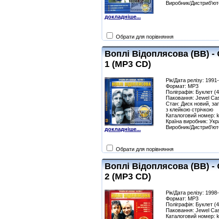
Виробник/Дистриб'юто
докладніше...
Обрати для порівняння
Воплі Відоплясова (ВВ) -
1 (MP3 CD)
Рік/Дата релізу: 1991
Формат: MP3
Поліграфія: Буклет (4
Паковання: Jewel Ca
Стан: Диск новий, за
з клейкою стрічкою
Каталоговий номер: 
Країна виробник: Укр
Виробник/Дистриб'юто
докладніше...
Обрати для порівняння
Воплі Відоплясова (ВВ) -
2 (MP3 CD)
Рік/Дата релізу: 1998
Формат: MP3
Поліграфія: Буклет (4
Паковання: Jewel Ca
Каталоговий номер: 