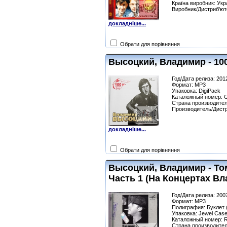
Країна виробник: Укр
Виробник/Дистриб'юто
докладніше...
Обрати для порівняння
Высоцкий, Владимир - 10
Год/Дата релиза: 201
Формат: MP3
Упаковка: DigiPack
Каталожный номер: 
Страна производител
Производитель/Дистр
докладніше...
Обрати для порівняння
Высоцкий, Владимир - То
Часть 1 (На Концертах В
Год/Дата релиза: 200
Формат: MP3
Полиграфия: Буклет (
Упаковка: Jewel Cas
Каталожный номер: 
Страна производител