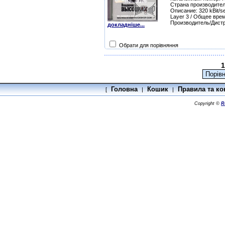
Страна производител
Описание: 320 kBit/se
Layer 3 / Общее врем
Производитель/Дист
докладніше...
Обрати для порівняння
1
Головна
Кошик
Правила та ко
[
|
|
Copyright ©
R