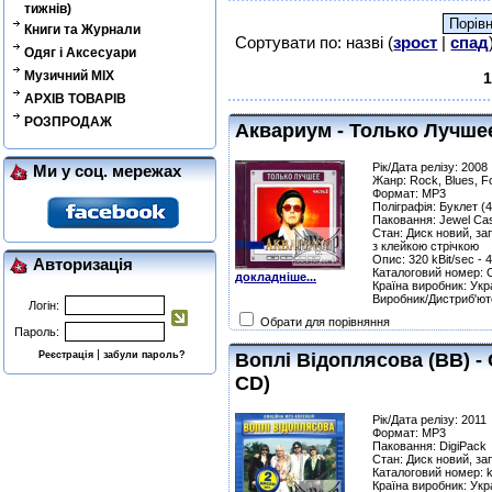
тижнів)
Книги та Журнали
Сортувати по: назві (
зрост
|
спад
Одяг і Аксесуари
Музичний MIX
1
АРХІВ ТОВАРІВ
РОЗПРОДАЖ
Аквариум - Только Лучшее
Рік/Дата релізу: 2008
Ми у соц. мережах
Жанр: Rock, Blues, Fo
Формат: MP3
Поліграфія: Буклет (4
Паковання: Jewel Ca
Стан: Диск новий, за
з клейкою стрічкою
Опис: 320 kBit/sec - 
Авторизація
Каталоговий номер:
докладніше...
Країна виробник: Укр
Виробник/Дистриб'ют
Логін:
Обрати для порівняння
Пароль:
|
Реєстрація
забули пароль?
Воплі Відоплясова (ВВ) - 
CD)
Рік/Дата релізу: 2011
Формат: MP3
Паковання: DigiPack
Стан: Диск новий, за
Каталоговий номер: 
Країна виробник: Укр