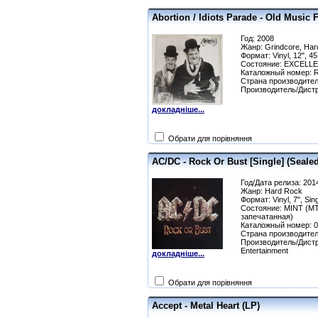
Abortion / Idiots Parade - Old Music F
Год: 2008
Жанр: Grindcore, Har
Формат: Vinyl, 12", 45
Состояние: EXCELLE
Каталожный номер: 
Страна производител
Производитель/Дистр
докладніше...
Обрати для порівняння
AC/DC - Rock Or Bust [Single] (Sealed)
Год/Дата релиза: 201
Жанр: Hard Rock
Формат: Vinyl, 7", Sin
Состояние: MINT (MT
запечатанная)
Каталожный номер: 
Страна производител
Производитель/Дистр
Entertainment
докладніше...
Обрати для порівняння
Accept - Metal Heart (LP)