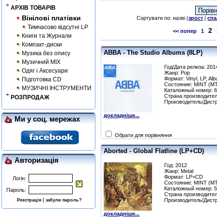
АРХІВ ТОВАРІВ
Вінілові платівки
Сортувати по: назві (
зрост
|
спа
Тимчасово відсутні LP
2
<< попер
1
Книги та Журнали
Компакт-диски
ABBA - The Studio Albums (8LP)
Музика без опису
Музичний MIX
Год/Дата релиза: 201
Одяг і Аксесуари
Жанр: Pop
Формат: Vinyl, LP, Al
Підготовка CD
Состояние: MINT (MT
МУЗИЧНІ ІНСТРУМЕНТИ
Каталожный номер: 
Страна производител
РОЗПРОДАЖ
Производитель/Дистр
докладніше...
Ми у соц. мережах
Обрати для порівняння
Aborted - Global Flatline (LP+CD)
Авторизація
Год: 2012
Жанр: Metal
Формат: LP+CD
Логін:
Состояние: MINT (MT
Каталожный номер: 
Пароль:
Страна производител
|
Производитель/Дист
Реєстрація
забули пароль?
докладніше...