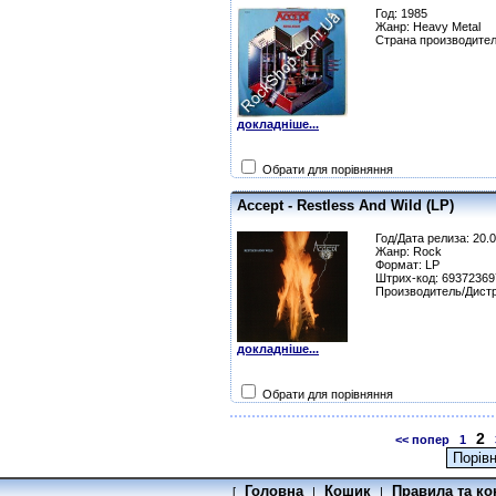
Год: 1985
Жанр: Heavy Metal
Страна производител
докладніше...
Обрати для порівняння
Accept - Restless And Wild (LP)
Год/Дата релиза: 20.
Жанр: Rock
Формат: LP
Штрих-код: 6937236
Производитель/Дист
докладніше...
Обрати для порівняння
2
<< попер
1
Головна
Кошик
Правила та ко
[
|
|