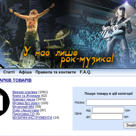
Статті
Афіша
Правила та контакти
F.A.Q.
АРХІВ ТОВАРІВ
Вінілові платівки
(1061)
Пошук товару в цій категорії
Книги та Журнали
(62)
Компакт-диски
(3470)
Назва:
Музика без опису
(116)
Музичний MIX
(59)
Одяг і Аксесуари
(97)
від
грн
Ціна:
Підготовка CD
(6)
до
грн
МУЗИЧНІ ІНСТРУМЕНТИ
(14)