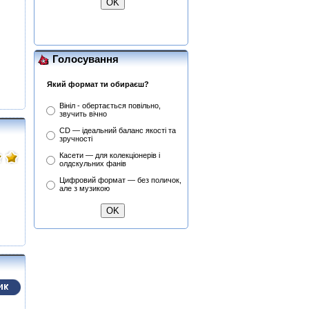
Голосування
Який формат ти обираєш?
Вініл - обертається повільно,
звучить вічно
CD — ідеальний баланс якості та
зручності
Касети — для колекціонерів і
олдскульних фанів
Цифровий формат — без поличок,
але з музикою