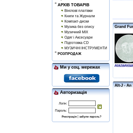
АРХІВ ТОВАРІВ
Вінілові платівки
Книги та Журнали
Компакт-диски
Grand Fun
Музика без опису
Музичний MIX
Одяг і Аксесуари
Підготовка CD
МУЗИЧНІ ІНСТРУМЕНТИ
РОЗПРОДАЖ
докладніше
Ми у соц. мережах
Alt-J - A
Авторизація
Логін:
Пароль:
|
Реєстрація
забули пароль?