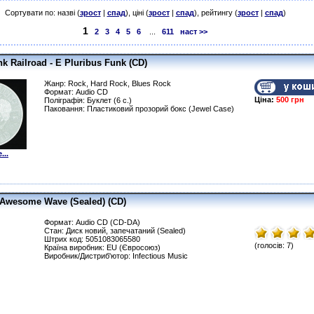
Сортувати по: назві (
зрост
|
спад
), ціні (
зрост
|
спад
), рейтингу (
зрост
|
спад
)
1
2
3
4
5
6
...
611
наст >>
k Railroad - E Pluribus Funk (CD)
Жанр: Rock, Hard Rock, Blues Rock
Формат: Audio CD
Ціна:
500 грн
Поліграфія: Буклет (6 с.)
Паковання: Пластиковий прозорий бокс (Jewel Case)
...
n Awesome Wave (Sealed) (CD)
Формат: Audio CD (CD-DA)
Стан: Диск новий, запечатаний (Sealed)
Штрих код: 5051083065580
(голосів: 7)
Країна виробник: EU (Євросоюз)
Виробник/Дистриб'ютор: Infectious Music