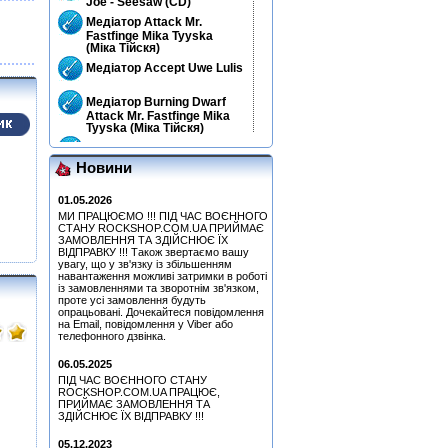
Joe - Seesaw (CD)
Медіатор Attack Mr.
Fastfinge Mika Tyyska
(Міка Тійскя)
Медіатор Accept Uwe Lulis
Медіатор Burning Dwarf
Attack Mr. Fastfinge Mika
Tyyska (Міка Тійскя)
Медіатор Uriah Heep - Phil
Lanzon (Філ Лансон)
Новини
(Yellow) Колекційний
Медіатор Attack Mr.
01.05.2026
Fastfinge Mika Tyyska
МИ ПРАЦЮЄМО !!! ПІД ЧАС ВОЄННОГО
(Міка Тійскя)
СТАНУ ROCKSHOP.COM.UA ПРИЙМАЄ
Simon, Paul - Graceland
ЗАМОВЛЕННЯ ТА ЗДІЙСНЮЄ ЇХ
ВІДПРАВКУ !!! Також звертаємо вашу
(25th Anniversary Edition)
увагу, що у зв'язку із збільшенням
(CD+DVD)
навантаження можливі затримки в роботі
Медіатор Accept Uwe Lulis
із замовленнями та зворотнім зв'язком,
проте усі замовлення будуть
опрацьовані. Дочекайтеся повідомлення
Медіатор Uriah Heep - Phil
на Email, повідомлення у Viber або
Lanzon (Філ Лансон)
телефонного дзвінка.
(Green) Колекційний
06.05.2025
Медіатор Uriah Heep - Phil
Lanzon (Філ Лансон)
ПІД ЧАС ВОЄННОГО СТАНУ
(Yellow) Колекційний
ROCKSHOP.COM.UA ПРАЦЮЄ,
ПРИЙМАЄ ЗАМОВЛЕННЯ ТА
Медіатор Uriah Heep - Phil
ЗДІЙСНЮЄ ЇХ ВІДПРАВКУ !!!
Lanzon (Філ Лансон) (Blue)
Колекційний
05.12.2023