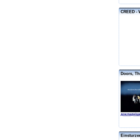
CREED - 
Doors, Th
докладніше
Einsturze