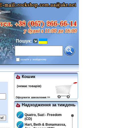
Пошук:
шукати у знайденому
Кошик
(немає товарів)
Оформити замовлення >>
Надходження за тиждень
Quatro, Suzi - Freedom
(CD)
Hart, Beth & Bonamassa,