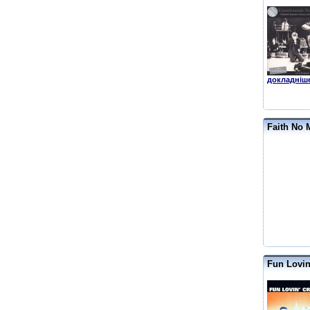
докладніше
Faith No 
Fun Lovin