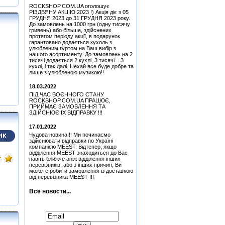
Медіатор Uriah Heep - Phil
ROCKSHOP.COM.UA оголошує
Lanzon (Філ Лансон) (Red)
РІЗДВЯНУ АКЦІЮ 2023 !) Акція діє з 05
Колекційний
ГРУДНЯ 2023 до 31 ГРУДНЯ 2023 року.
До замовлень на 1000 грн (одну тисячу
Медіатор Uriah Heep - Phil
гривень) або більше, здійснених
Lanzon (Філ Лансон)
протягом періоду акції, в подарунок
(Green) Колекційний
гарантовано додається кухоль з
улюбленим гуртом на Ваш вибір з
Медіатор Attack Mr.
нашого асортименту. До замовлень на 2
Fastfinge Mika Tyyska
тисячі додається 2 кухлі, 3 тисячі = 3
(Black) (Міка Тійскя)
кухлі, і так далі. Нехай все буде добре та
лише з улюбленою музикою!!
Медіатор Jyrki
18.03.2022
Медіатор Attack Mr.
ПІД ЧАС ВОЄННОГО СТАНУ
Fastfinge Mika Tyyska
ROCKSHOP.COM.UA ПРАЦЮЄ,
(Black) (Міка Тійскя)
ПРИЙМАЄ ЗАМОВЛЕННЯ ТА
ЗДІЙСНЮЄ ЇХ ВІДПРАВКУ !!!
Медіатор Uriah Heep - Phil
Lanzon (Філ Лансон)
17.01.2022
(Green) Колекційний
Чудова новина!!! Ми починаємо
Медіатор Uriah Heep - Phil
здійснювати відправки по Україні
Lanzon (Філ Лансон) (Red)
компанією MEEST. Відтепер, якщо
Колекційний
відділення MEEST знаходиться до Вас
навіть ближче аніж відділення інших
Медіатор Burning Dwarf
перевізників, або з інших причин, Ви
Attack Mr. Fastfinge Mika
можете робити замовлення із доставкою
Tyyska (Міка Тійскя)
від перевізника MEEST !!!
Медіатор Jyrki
Все новости...
Медіатор Uriah Heep - Phil
Підписатися на новини:
Lanzon (Філ Лансон) (Blue)
Колекційний