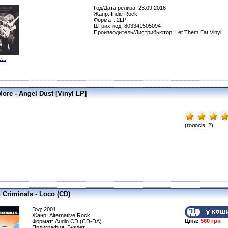
Год/Дата релиза: 23.09.2016
Жанр: Indie Rock
Формат: 2LP
Штрих-код: 803341505094
Производитель/Дистрибьютор: Let Them Eat Vinyl
...
More - Angel Dust [Vinyl LP]
(голосів: 2)
 Criminals - Loco (CD)
Год: 2001
Жанр: Alternative Rock
Ціна:
560 грн
Формат: Audio CD (CD-DA)
Полиграфия: Буклет