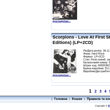
докладніше...
Scorpions - Love At First S
Editions) (LP+2CD)
Рік/Дата релізу: 06.1
Жанр: Hard Rock
Формат: LP+2CD
Стан: Реліз новий, з
Каталоговий номер: 
Штрих код: 40505381
Країна виробник: EU
Виробник/Дистриб'ю
докладніше...
1
2
3
4
Головна
Кошик
Правила та ко
[
|
|
Copyright ©
R