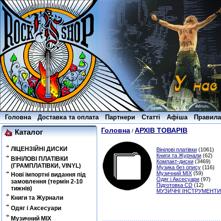
Головна
Доставка та оплата
Партнери
Статті
Афіша
Правила
Головна
АРХІВ ТОВАРІВ
/
Каталог
ЛІЦЕНЗІЙНІ ДИСКИ
Вінілові платівки
(1061)
Книги та Журнали
(62)
ВІНІЛОВІ ПЛАТІВКИ
Компакт-диски
(3469)
(ГРАМПЛАТІВКИ, VINYL)
Музика без опису
(116)
Музичний MIX
(59)
Нові імпортні видання під
Одяг і Аксесуари
(97)
замовлення (термін 2-10
Підготовка CD
(12)
тижнів)
МУЗИЧНІ ІНСТРУМЕНТИ
Книги та Журнали
Одяг і Аксесуари
Музичний MIX