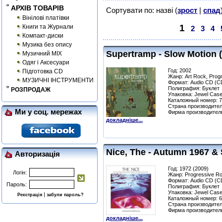
АРХІВ ТОВАРІВ
Сортувати по: назві (
зрост
|
спад
Вінілові платівки
1
Книги та Журнали
2
3
4
Компакт-диски
Музика без опису
Supertramp - Slow Motion 
Музичний MIX
Одяг і Аксесуари
Год: 2002
Підготовка CD
Жанр: Art Rock, Prog
МУЗИЧНІ ІНСТРУМЕНТИ
Формат: Audio CD (C
Полиграфия: Буклет
РОЗПРОДАЖ
Упаковка: Jewel Cas
Каталожный номер: 
Страна производител
Ми у соц. мережах
Фирма производител
докладніше...
Nice, The - Autumn 1967 &
Авторизація
Год: 1972 (2009)
Логін:
Жанр: Progressive Ro
Формат: Audio CD (C
Пароль:
Полиграфия: Буклет
Упаковка: Jewel Cas
|
Реєстрація
забули пароль?
Каталожный номер: 
Страна производител
Фирма производите
докладніше...