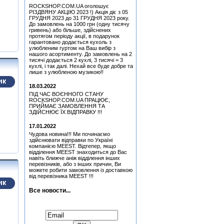
(Black) (Міка Тійскя)
ROCKSHOP.COM.UA оголошує
Pink Floyd - More - Music
РІЗДВЯНУ АКЦІЮ 2023 !) Акція діє з 05
From The Film More (OST)
ГРУДНЯ 2023 до 31 ГРУДНЯ 2023 року.
(Remastered 2011) (CD)
До замовлень на 1000 грн (одну тисячу
гривень) або більше, здійснених
Медіатор Uriah Heep - Phil
протягом періоду акції, в подарунок
Lanzon (Філ Лансон)
гарантовано додається кухоль з
(Green) Колекційний
улюбленим гуртом на Ваш вибір з
нашого асортименту. До замовлень на 2
Медіатор Uriah Heep - Phil
тисячі додається 2 кухлі, 3 тисячі = 3
Lanzon (Філ Лансон)
кухлі, і так далі. Нехай все буде добре та
(Yellow) Колекційний
лише з улюбленою музикою!!
Медіатор Burning Dwarf
18.03.2022
Attack Mr. Fastfinge Mika
Tyyska (Міка Тійскя)
ПІД ЧАС ВОЄННОГО СТАНУ
ROCKSHOP.COM.UA ПРАЦЮЄ,
Медіатор Uriah Heep - Phil
ПРИЙМАЄ ЗАМОВЛЕННЯ ТА
Lanzon (Філ Лансон) (Red)
ЗДІЙСНЮЄ ЇХ ВІДПРАВКУ !!!
Колекційний
Медіатор Uriah Heep - Phil
17.01.2022
Lanzon (Філ Лансон) (Blue)
Чудова новина!!! Ми починаємо
Колекційний
здійснювати відправки по Україні
компанією MEEST. Відтепер, якщо
Медіатор Accept Uwe Lulis
відділення MEEST знаходиться до Вас
навіть ближче аніж відділення інших
перевізників, або з інших причин, Ви
Quatro, Suzi - Freedom
можете робити замовлення із доставкою
(CD)
від перевізника MEEST !!!
Hart, Beth & Bonamassa,
Joe - Seesaw (CD)
Все новости...
Медіатор Attack Mr.
Підписатися на новини:
Fastfinge Mika Tyyska
(Міка Тійскя)
Медіатор Uriah Heep - Phil