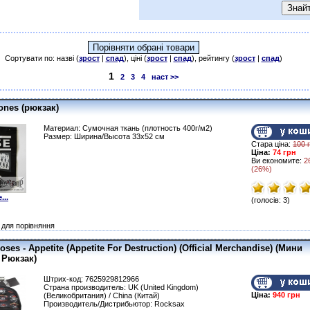
Сортувати по: назві (
зрост
|
спад
), ціні (
зрост
|
спад
), рейтингу (
зрост
|
спад
)
1
2
3
4
наст >>
ones (рюкзак)
Материал: Сумочная ткань (плотность 400г/м2)
Размер: Ширина/Высота 33х52 см
Стара ціна:
100 
Ціна:
74 грн
Ви економите:
2
(26%)
...
(голосів: 3)
для порівняння
oses - Appetite (Appetite For Destruction) (Official Merchandise) (Мини
 Рюкзак)
Штрих-код: 7625929812966
Страна производитель: UK (United Kingdom)
Ціна:
940 грн
(Великобритания) / China (Китай)
Производитель/Дистрибьютор: Rocksax