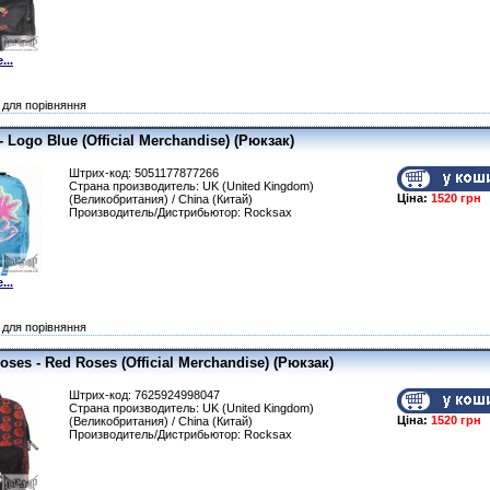
...
для порівняння
 - Logo Blue (Official Merchandise) (Рюкзак)
Штрих-код: 5051177877266
Страна производитель: UK (United Kingdom)
Ціна:
1520 грн
(Великобритания) / China (Китай)
Производитель/Дистрибьютор: Rocksax
...
для порівняння
oses - Red Roses (Official Merchandise) (Рюкзак)
Штрих-код: 7625924998047
Страна производитель: UK (United Kingdom)
Ціна:
1520 грн
(Великобритания) / China (Китай)
Производитель/Дистрибьютор: Rocksax