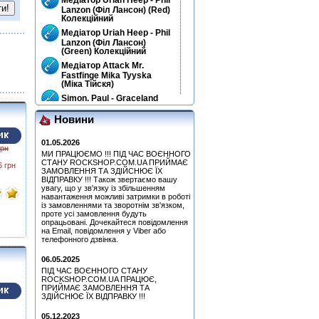
Lanzon (Філ Лансон) (Red)
Колекційний
Медіатор Uriah Heep - Phil
Lanzon (Філ Лансон)
(Green) Колекційний
Медіатор Attack Mr.
Fastfinge Mika Tyyska
(Міка Тійскя)
Simon, Paul - Graceland
(25th Anniversary Edition)
(CD+DVD)
Новини
Медіатор Accept Uwe Lulis
01.05.2026
грн
МИ ПРАЦЮЄМО !!! ПІД ЧАС ВОЄННОГО
Медіатор Jyrki
СТАНУ ROCKSHOP.COM.UA ПРИЙМАЄ
6 грн
ЗАМОВЛЕННЯ ТА ЗДІЙСНЮЄ ЇХ
Медіатор Attack Mr.
ВІДПРАВКУ !!! Також звертаємо вашу
увагу, що у зв'язку із збільшенням
Fastfinge Mika Tyyska
навантаження можливі затримки в роботі
(Black) (Міка Тійскя)
із замовленнями та зворотнім зв'язком,
Медіатор Jyrki
проте усі замовлення будуть
опрацьовані. Дочекайтеся повідомлення
на Email, повідомлення у Viber або
Медіатор Uriah Heep - Phil
телефонного дзвінка.
Lanzon (Філ Лансон)
(Green) Колекційний
06.05.2025
Медіатор Uriah Heep - Phil
ПІД ЧАС ВОЄННОГО СТАНУ
Lanzon (Філ Лансон) (Blue)
ROCKSHOP.COM.UA ПРАЦЮЄ,
Колекційний
ПРИЙМАЄ ЗАМОВЛЕННЯ ТА
ЗДІЙСНЮЄ ЇХ ВІДПРАВКУ !!!
Медіатор Attack Mr.
Fastfinge Mika Tyyska
05.12.2023