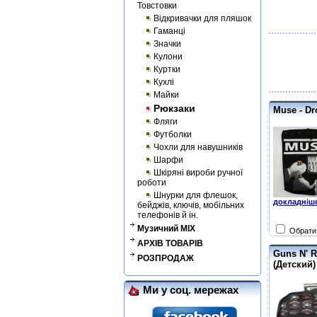
Товстовки
Відкривачки для пляшок
Гаманці
Значки
Кулони
Куртки
Кухлі
Майки
Рюкзаки
Muse - Dr
Фляги
Футболки
Чохли для навушників
Шарфи
Шкіряні вироби ручної
роботи
Шнурки для флешок,
докладніше
бейджів, ключів, мобільних
телефонів й ін.
Музичний MIX
Обрати 
АРХІВ ТОВАРІВ
Guns N' R
РОЗПРОДАЖ
(Детский)
Ми у соц. мережах