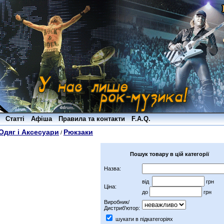
Статті
Афіша
Правила та контакти
F.A.Q.
Одяг і Аксесуари
Рюкзаки
/
Пошук товару в цій категорії
Назва:
від
грн
Ціна:
до
грн
Виробник/
Дистриб'ютор:
шукати в підкатегоріях