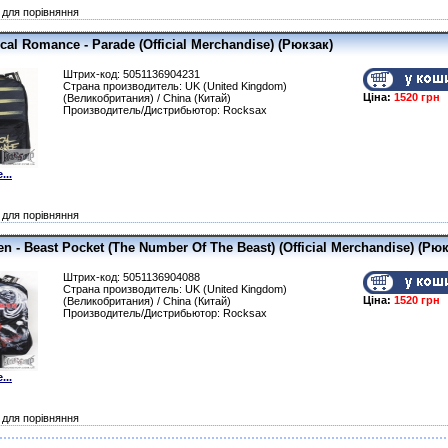
для порівняння
al Romance - Parade (Official Merchandise) (Рюкзак)
Штрих-код: 5051136904231
Страна производитель: UK (United Kingdom)
Ціна:
1520 грн
(Великобритания) / China (Китай)
Производитель/Дистрибьютор: Rocksax
...
для порівняння
en - Beast Pocket (The Number Of The Beast) (Official Merchandise) (Рюк
Штрих-код: 5051136904088
Страна производитель: UK (United Kingdom)
Ціна:
1520 грн
(Великобритания) / China (Китай)
Производитель/Дистрибьютор: Rocksax
...
для порівняння