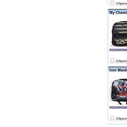
Обрати 
My Chemic
докладніше
Обрати 
Iron Maid
докладніше
Обрати 