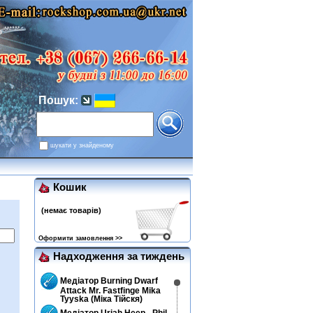
Пошук:
шукати у знайденому
Кошик
(немає товарів)
Оформити замовлення >>
Надходження за тиждень
Медіатор Burning Dwarf
Attack Mr. Fastfinge Mika
Tyyska (Міка Тійскя)
Медіатор Uriah Heep - Phil