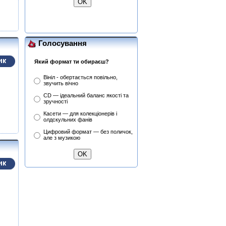
Lanzon (Філ Лансон)
(Yellow) Колекційний
Голосування
Який формат ти обираєш?
Вініл - обертається повільно,
звучить вічно
CD — ідеальний баланс якості та
зручності
Касети — для колекціонерів і
олдскульних фанів
Цифровий формат — без поличок,
але з музикою