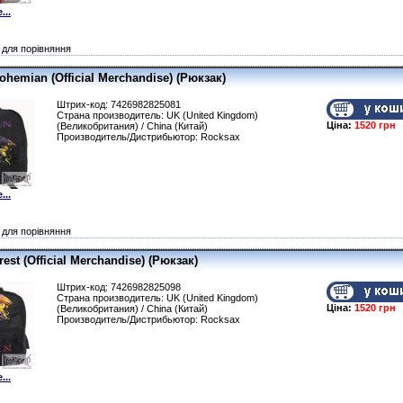
...
для порівняння
ohemian (Official Merchandise) (Рюкзак)
Штрих-код: 7426982825081
Страна производитель: UK (United Kingdom)
Ціна:
1520 грн
(Великобритания) / China (Китай)
Производитель/Дистрибьютор: Rocksax
...
для порівняння
rest (Official Merchandise) (Рюкзак)
Штрих-код: 7426982825098
Страна производитель: UK (United Kingdom)
Ціна:
1520 грн
(Великобритания) / China (Китай)
Производитель/Дистрибьютор: Rocksax
...