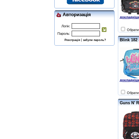
Авторизація
докладніше
Логін:
Обрати 
Пароль:
Blink 182
|
Реєстрація
забули пароль?
докладніше
Обрати 
Guns N' R